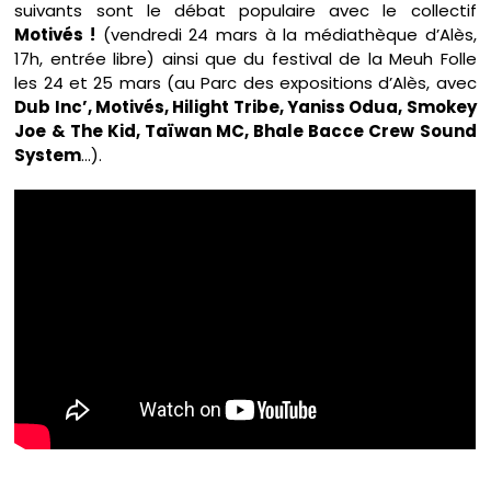
suivants sont le débat populaire avec le collectif
Motivés !
(vendredi 24 mars à la médiathèque d’Alès,
17h, entrée libre) ainsi que du festival de la Meuh Folle
les 24 et 25 mars (au Parc des expositions d’Alès, avec
Dub Inc’, Motivés, Hilight Tribe, Yaniss Odua, Smokey
Joe & The Kid, Taïwan MC, Bhale Bacce Crew Sound
System
…).