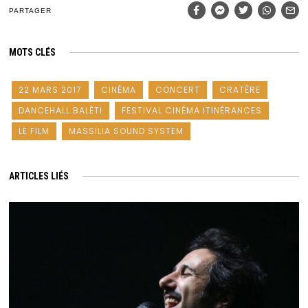
PARTAGER
MOTS CLÉS
22 MARS 2017
CINÉMA
CONCERT
CRATÈRE
DANCEHALL BALÈTI
FESTIVAL CINÉMA ITINÉRANCES
LE FILM
MASSILIA SOUND SYSTEM
ARTICLES LIÉS