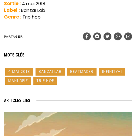
Sortie :
4 mai 2018
Label :
Banzaï Lab
Genre :
Trip hop
PARTAGER
MOTS CLÉS
4 MAI 2018
BANZAI LAB
BEATMAKER
INFINITY-1
MANI DEÏZ
TRIP HOP
ARTICLES LIÉS