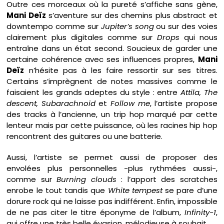
Outre ces morceaux où la pureté s’affiche sans gène,
Mani Deïz
s’aventure sur des chemins plus abstract et
downtempo comme sur
Jupiter’s
song
ou sur des voies
clairement plus digitales comme sur
Drops
qui nous
entraîne dans un état second. Soucieux de garder une
certaine cohérence avec ses influences propres,
Mani
Deïz
n’hésite pas à les faire ressortir sur ses titres.
Certains s’imprègnent de notes massives comme le
faisaient les grands adeptes du style : entre
Attila, The
descent, Subarachnoid
et
Follow me
, l’artiste propose
des tracks à l’ancienne, un trip hop marqué par cette
lenteur mais par cette puissance, où les racines hip hop
rencontrent des guitares ou une batterie.
Aussi, l’artiste se permet aussi de proposer des
envolées plus personnelles -plus rythmées aussi-,
comme sur
Burning clouds
: l’apport des scratches
enrobe le tout tandis que
White tempest
se pare d’une
dorure rock qui ne laisse pas indifférent. Enfin, impossible
de ne pas citer le titre éponyme de l’album,
Infinity-1
,
qui offre une très belle évasion, mélodieuse à souhait.