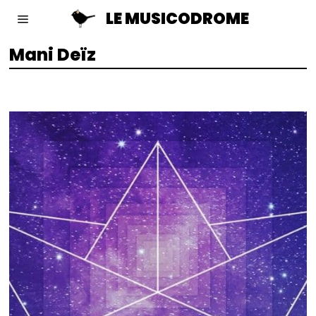
LE MUSICODROME
Mani Deïz