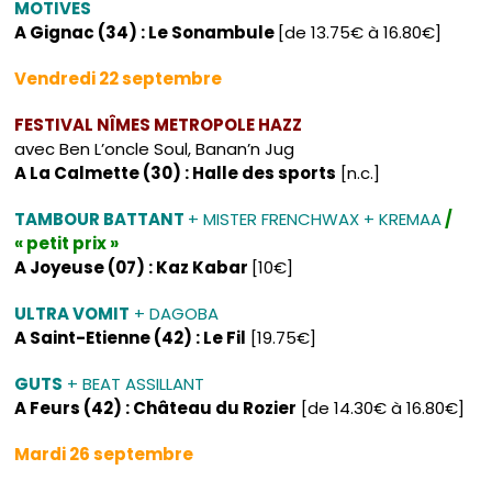
MOTIVES
A Gignac (34) : Le Sonambule
[de 13.75€ à 16.80€]
Vendredi 22 septembre
FESTIVAL NÎMES METROPOLE HAZZ
avec Ben L’oncle Soul, Banan’n Jug
A La Calmette (30) : Halle des sports
[n.c.]
TAMBOUR BATTANT
+ MISTER FRENCHWAX + KREMAA
/
« petit prix »
A Joyeuse (07) : Kaz Kabar
[10€]
ULTRA VOMIT
+ DAGOBA
A Saint-Etienne (42) : Le Fil
[19.75€]
GUTS
+ BEAT ASSILLANT
A Feurs (42) : Château du Rozier
[de 14.30€ à 16.80€]
Mardi 26 septembre