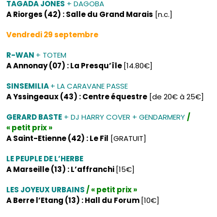
TAGADA JONES
+ DAGOBA
A Riorges (42) : Salle du Grand Marais
[n.c.]
Vendredi 29 septembre
R-WAN
+ TOTEM
A Annonay (07) : La Presqu’île
[14.80€]
SINSEMILIA
+ LA CARAVANE PASSE
A Yssingeaux (43) : Centre équestre
[de 20€ à 25€]
GERARD BASTE
+ DJ HARRY COVER + GENDARMERY
/
« petit prix »
A Saint-Etienne (42) : Le Fil
[GRATUIT]
LE PEUPLE DE L’HERBE
A Marseille (13) : L’affranchi
[15€]
LES JOYEUX URBAINS
/ « petit prix »
A Berre l’Etang (13) : Hall du Forum
[10€]