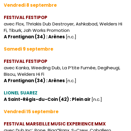
Vendredi 8 septembre
FESTIVAL FESTIPOP
avec Flox, Thriakis Dub Destroyer, Ashkabad, Welders Hi
Fi, Tiburk, Jah Works Promotion
A Frontignan (34) : Arènes
[n.c.]
Samedi 9 septembre
FESTIVAL FESTIPOP
avec Kanka, Weeding Dub, La P’tite Fumée, Degiheugi,
Bisou, Welders Hi Fi
A Frontignan (34) : Arènes
[n.c.]
LIONEL SUAREZ
A Saint-Régis-du-Coin (42) : Plein air
[n.c.]
Vendredi 15 septembre
FESTIVAL MARSEILLE MUSIC EXPERIENCE MMX
avec Dub Inc’, Pone, Biga*Ranx, S-Crew, Caballero,