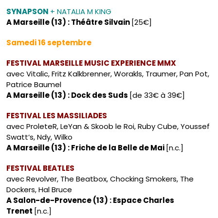
SYNAPSON
+ NATALIA M KING
A Marseille (13) : Théâtre Silvain
[25€]
Samedi 16 septembre
FESTIVAL MARSEILLE MUSIC EXPERIENCE MMX
avec Vitalic, Fritz Kalkbrenner, Worakls, Traumer, Pan Pot,
Patrice Baumel
A Marseille (13) : Dock des Suds
[de 33€ à 39€]
FESTIVAL LES MASSILIADES
avec ProleteR, LeYan & Skoob le Roi, Ruby Cube, Youssef
Swatt’s, Ndy, Wilko
A Marseille (13) : Friche de la Belle de Mai
[n.c.]
FESTIVAL BEATLES
avec Revolver, The Beatbox, Chocking Smokers, The
Dockers, Hal Bruce
A Salon-de-Provence (13) : Espace Charles
Trenet
[n.c.]