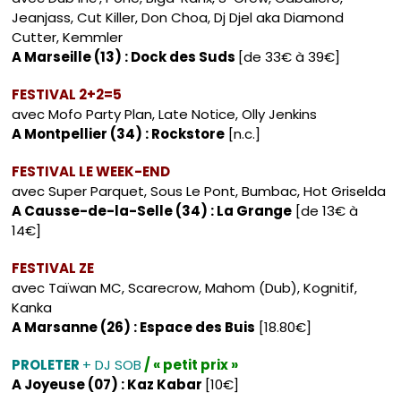
Jeanjass, Cut Killer, Don Choa, Dj Djel aka Diamond
Cutter, Kemmler
A Marseille (13) : Dock des Suds
[de 33€ à 39€]
FESTIVAL 2+2=5
avec Mofo Party Plan, Late Notice, Olly Jenkins
A Montpellier (34) : Rockstore
[n.c.]
FESTIVAL LE WEEK-END
avec Super Parquet, Sous Le Pont, Bumbac, Hot Griselda
A Causse-de-la-Selle (34) : La Grange
[de 13€ à
14€]
FESTIVAL ZE
avec Taïwan MC, Scarecrow, Mahom (Dub), Kognitif,
Kanka
A Marsanne (26) : Espace des Buis
[18.80€]
PROLETER
+ DJ SOB
/ « petit prix »
A Joyeuse (07) : Kaz Kabar
[10€]