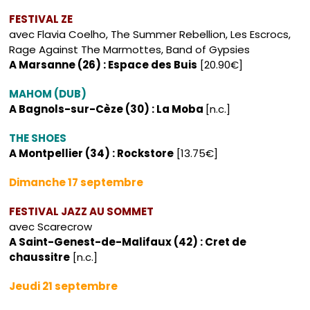
FESTIVAL ZE
avec Flavia Coelho, The Summer Rebellion, Les Escrocs,
Rage Against The Marmottes, Band of Gypsies
A Marsanne (26) : Espace des Buis
[20.90€]
MAHOM (DUB)
A Bagnols-sur-Cèze (30) : La Moba
[n.c.]
THE SHOES
A Montpellier (34) : Rockstore
[13.75€]
Dimanche 17 septembre
FESTIVAL JAZZ AU SOMMET
avec Scarecrow
A Saint-Genest-de-Malifaux (42) : Cret de
chaussitre
[n.c.]
Jeudi 21 septembre