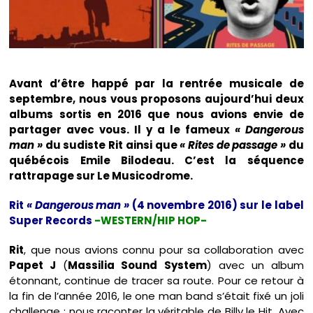
Avant d’être happé par la rentrée musicale de
septembre, nous vous proposons aujourd’hui deux
albums sortis en 2016 que nous avions envie de
partager avec vous. Il y a le fameux
« Dangerous
man »
du sudiste Rit ainsi que
« Rites de passage »
du
québécois Emile Bilodeau. C’est la séquence
rattrapage sur Le Musicodrome.
Rit
« Dangerous man »
(4 novembre 2016) sur le label
Super Records
-WESTERN/HIP HOP-
Rit
, que nous avions connu pour sa collaboration avec
Papet J
(
Massilia Sound System
) avec un album
étonnant, continue de tracer sa route. Pour ce retour à
la fin de l’année 2016, le one man band s’était fixé un joli
challenge : nous raconter la véritable de Billy le Hit. Avec