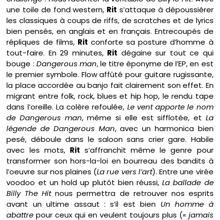
une toile de fond western,
Rit
s’attaque à dépoussiérer
les classiques à coups de riffs, de scratches et de lyrics
bien pensés, en anglais et en français. Entrecoupés de
répliques de films,
Rit
conforte sa posture d’homme à
tout-faire. En 29 minutes,
Rit
dégaine sur tout ce qui
bouge :
Dangerous man
, le titre éponyme de l’EP, en est
le premier symbole. Flow affûté pour guitare rugissante,
la place accordée au banjo fait clairement son effet. En
migrant entre folk, rock, blues et hip hop, le rendu tape
dans l’oreille. La colère refoulée,
Le vent apporte le nom
de Dangerous man
, même si elle est sifflotée, et
La
légende de Dangerous Man
, avec un harmonica bien
pesé, déboule dans le saloon sans crier gare. Habile
avec les mots,
Rit
s’affranchit même le genre pour
transformer son hors-la-loi en bourreau des bandits à
l’oeuvre sur nos plaines (
La rue vers l’art
). Entre une virée
voodoo et un hold up plutôt bien réussi,
La ballade de
Billy The Hit
nous permettra de retrouver nos esprits
avant un ultime assaut : s’il est bien
Un homme à
abattre
pour ceux qui en veulent toujours plus (
« jamais