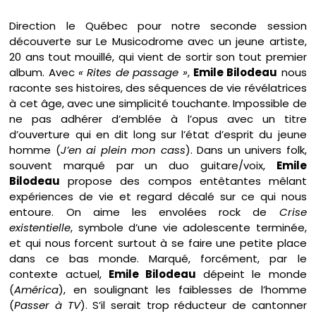
Direction le Québec pour notre seconde session
découverte sur Le Musicodrome avec un jeune artiste,
20 ans tout mouillé, qui vient de sortir son tout premier
album. Avec
« Rites de passage »
,
Emile Bilodeau
nous
raconte ses histoires, des séquences de vie révélatrices
à cet âge, avec une simplicité touchante. Impossible de
ne pas adhérer d’emblée à l’opus avec un titre
d’ouverture qui en dit long sur l’état d’esprit du jeune
homme (
J’en ai plein mon cass
). Dans un univers folk,
souvent marqué par un duo guitare/voix,
Emile
Bilodeau
propose des compos entêtantes mêlant
expériences de vie et regard décalé sur ce qui nous
entoure. On aime les envolées rock de
Crise
existentielle
, symbole d’une vie adolescente terminée,
et qui nous forcent surtout à se faire une petite place
dans ce bas monde. Marqué, forcément, par le
contexte actuel,
Emile Bilodeau
dépeint le monde
(
América
), en soulignant les faiblesses de l’homme
(
Passer à TV
). S’il serait trop réducteur de cantonner