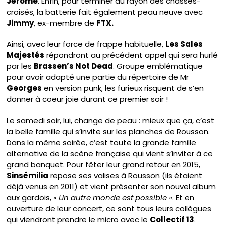
Jérôme
. Enfin, pour terminer au rayon des chassés-
croisés, la batterie fait également peau neuve avec
Jimmy
, ex-membre de
FTX.
Ainsi, avec leur force de frappe habituelle,
Les Sales
Majestés
répondront au précédent appel qui sera hurlé
par les
Brassen’s Not Dead
. Groupe emblématique
pour avoir adapté une partie du répertoire de Mr
Georges
en version punk, les furieux risquent de s’en
donner à coeur joie durant ce premier soir !
Le samedi soir, lui, change de peau : mieux que ça, c’est
la belle famille qui s’invite sur les planches de Rousson.
Dans la même soirée, c’est toute la grande famille
alternative de la scène française qui vient s’inviter à ce
grand banquet. Pour fêter leur grand retour en 2015,
Sinsémilia
repose ses valises à Rousson (ils étaient
déjà venus en 2011) et vient présenter son nouvel album
aux gardois,
« Un autre monde est possible »
. Et en
ouverture de leur concert, ce sont tous leurs collègues
qui viendront prendre le micro avec le
Collectif 13
.