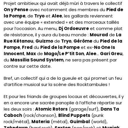
Projet ambitieux qui avait déjà mûri à travers le collectif
On y Pense
avec notamment des membres du
Pied de
la Pompe
, de
Tryo
et
Alee
, les gaillards reviennent
avec une équipe « extended » et des morceaux taillés
pour l’occasion. Au menu,
Dj Ordoeuvre
et comme plat
de résistance, il y aura du beau monde :
Mourad
de
La
Rue Kétanou
,
Guizmo
de
Tryo
,
Gérôme
du
Pied de la
Pompe
,
Fred
du
Pied de la Pompe
et ex-
No One Is
Innocent
,
Max
de
Mago/Le P’tit Son
,
Alee
…
Gari Greu
,
du
Massilia Sound System
, ne sera pas présent par
contre sur cette date.
Bref, un collectif qui a de la gueule et qui promet un feu
d’artifice musical sur la scène des Rocktambules !
Et pour les friands de groupes locaux et découvertes, il y
en a encore une sacrée panoplie à l’affiche répartie sur
les deux soirs :
Atomic Rotors
(garage/surf),
Dans Ta
Caboch
(rock/chanson),
Blind Puppets
(punk
rock/métal),
Materia
(métal),
Guimbal
(world),
Takedown
(hard rock),
Sexton
(pop/rock) et
Munjak