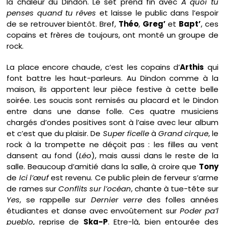
la chaleur du Dindon. Le set prend fin avec
A quoi tu
penses quand tu rêves
et laisse le public dans l’espoir
de se retrouver bientôt. Bref,
Théo
,
Greg’
et
Bapt’
, ces
copains et frères de toujours, ont monté un groupe de
rock.
La place encore chaude, c’est les copains d’
Arthis
qui
font battre les haut-parleurs. Au Dindon comme à la
maison, ils apportent leur pièce festive à cette belle
soirée. Les soucis sont remisés au placard et le Dindon
entre dans une danse folle. Ces quatre musiciens
chargés d’ondes positives sont à l’aise avec leur album
et c’est que du plaisir. De
Super ficelle
à
Grand cirque
, le
rock à la trompette ne déçoit pas : les filles au vent
dansent au fond (
Léo
), mais aussi dans le reste de la
salle. Beaucoup d’amitié dans la salle, à croire que
Tony
de
Ici l’œuf
est revenu. Ce public plein de ferveur s’arme
de rames sur
Conflits sur l’océan
, chante à tue-tête sur
Yes
, se rappelle sur
Dernier verre
des folles années
étudiantes et danse avec envoûtement sur
Poder pa’l
pueblo
, reprise de
Ska-P
. Etre-là, bien entourée des