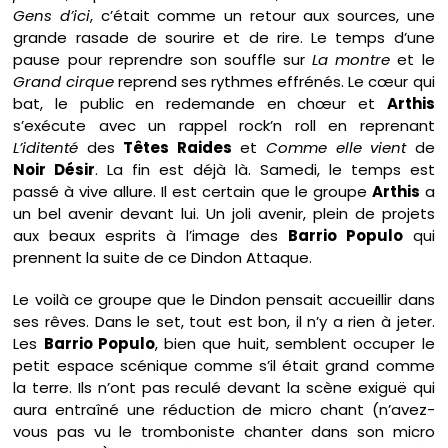
Gens d’ici
, c’était comme un retour aux sources, une
grande rasade de sourire et de rire. Le temps d’une
pause pour reprendre son souffle sur
La montre
et le
Grand cirque
reprend ses rythmes effrénés. Le cœur qui
bat, le public en redemande en chœur et
Arthis
s’exécute avec un rappel rock’n roll en reprenant
L’iditenté
des
Têtes Raides
et
Comme elle vient
de
Noir Désir
. La fin est déjà là. Samedi, le temps est
passé à vive allure. Il est certain que le groupe
Arthis
a
un bel avenir devant lui. Un joli avenir, plein de projets
aux beaux esprits à l’image des
Barrio Populo
qui
prennent la suite de ce Dindon Attaque.
Le voilà ce groupe que le Dindon pensait accueillir dans
ses rêves. Dans le set, tout est bon, il n’y a rien à jeter.
Les
Barrio Populo
, bien que huit, semblent occuper le
petit espace scénique comme s’il était grand comme
la terre. Ils n’ont pas reculé devant la scène exiguë qui
aura entraîné une réduction de micro chant (n’avez-
vous pas vu le tromboniste chanter dans son micro