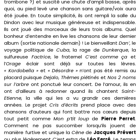
trombone ?) et suscité une chute d’ampli basse, après
quoi, au pied levé une chanson sans guitare/voix aura
été jouée. En toute simplicité, ils ont rempli la salle du
Dindon avec leur musique généreuse et indispensable.
Ils ont joué des morceaux de leurs trois albums. Quel
bonheur d’entendre en live les chansons de leur dernier
album (sortie nationale demain) ! Le bienveillant
Dan’
, le
voyage politique de
Cuba
, la rage de
Dunkerque
, la
sulfureuse
Factrice
, le fraternel
C’est comme ça
et
l’
Orage
éclair sont déjà sur toutes les lèvres.
« Kordobella »
et
« Désordre »
n’ont pas été remis au
placard puisque
Dejalo, Thèmes piétinés
et
Nos 2 noms
sur l’arbre
ont ponctué leur concert. De l’amour, ils en
ont d’ailleurs à redonner quand ils chantent
Saint-
Etienne,
la ville qui les a vu grandir ces dernières
années. Le projet
Cris d’écrits
prend place avec des
chansons d’auteurs qui font battre nos cœurs depuis
tout petit comme
Mon p’tit loup
de
Pierre Perret
.
Comment ne pas succomber lorsqu’ils jouent de
manière furtive et unique la
Cène
de
Jacques Prévert
ou plus légèrement
C’est extra
de
Léo Ferré
. Le temps