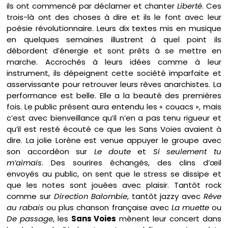
ils ont commencé par déclamer et chanter
Liberté
. Ces
trois-là ont des choses à dire et ils le font avec leur
poésie révolutionnaire. Leurs dix textes mis en musique
en quelques semaines illustrent à quel point ils
débordent d’énergie et sont prêts à se mettre en
marche. Accrochés à leurs idées comme à leur
instrument, ils dépeignent cette société imparfaite et
asservissante pour retrouver leurs rêves anarchistes. La
performance est belle. Elle a la beauté des premières
fois. Le public présent aura entendu les « couacs », mais
c’est avec bienveillance qu’il n’en a pas tenu rigueur et
qu’il est resté écouté ce que les Sans Voies avaient à
dire. La jolie Lorène est venue appuyer le groupe avec
son accordéon sur
Le doute
et
Si seulement tu
m’aimais
. Des sourires échangés, des clins d’œil
envoyés au public, on sent que le stress se dissipe et
que les notes sont jouées avec plaisir. Tantôt rock
comme sur
Direction Balombie
, tantôt jazzy avec
Rêve
au rabais
ou plus chanson française avec
La muette
ou
De passage
, les
Sans Voies
mènent leur concert dans