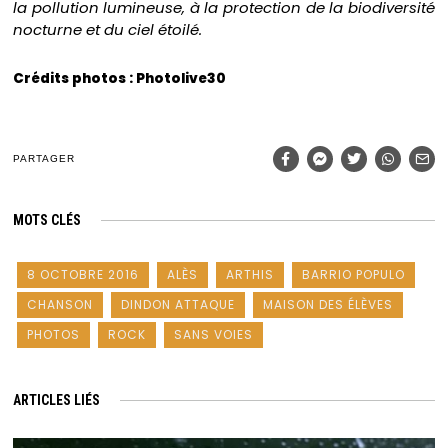
la pollution lumineuse, à la protection de la biodiversité
nocturne et du ciel étoilé.
Crédits photos : Photolive30
PARTAGER
MOTS CLÉS
8 OCTOBRE 2016
ALÈS
ARTHIS
BARRIO POPULO
CHANSON
DINDON ATTAQUE
MAISON DES ÉLÈVES
PHOTOS
ROCK
SANS VOIES
ARTICLES LIÉS