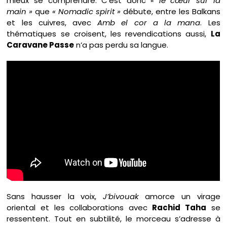
mieux se comprendre. C’est donc
« le cœur sur la
main »
que
« Nomadic spirit »
débute, entre les Balkans
et les cuivres, avec
Amb el cor a la mana
. Les
thématiques se croisent, les revendications aussi,
La
Caravane Passe
n’a pas perdu sa langue.
Sans hausser la voix,
J’bivouak
amorce un virage
oriental et les collaborations avec
Rachid Taha
se
ressentent. Tout en subtilité, le morceau s’adresse à