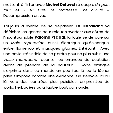
mettent à flirter avec
Michel Delpech
à coup d’
Un petit
tour
et
« Ni Dieu ni maîtresse… ni civilité »
.
Décompression en vue !
Toujours à-même de se dépasser,
La Caravane
va
défricher les genres pour mieux s’évader : aux côtés de
l’incontournable
Paloma Pradal
, la foule se défoule sur
un
Mala reputacion
aussi électrique qu’éclectique,
entre flamenco et musiques gitanes. Entêtant ! Avec
une envie irrésistible de se perdre pour ne plus subir, une
Valse manouche
raconte les errances du quotidien
avant de prendre de la hauteur :
Exode
exotique
s’exprime dans ce monde un peu fou, là où le lâcher
prise s’impose comme une évidence. On s’envole, ici ou
là, vers des contrées plus paisibles, empreintes de
world, herbacées ou à l’autre bout du monde.