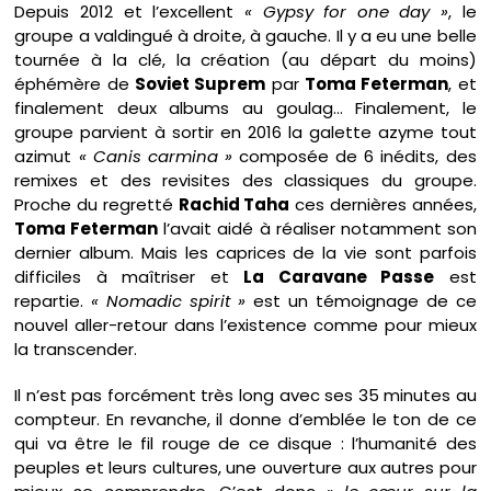
Depuis 2012 et l’excellent
« Gypsy for one day »
, le
groupe a valdingué à droite, à gauche. Il y a eu une belle
tournée à la clé, la création (au départ du moins)
éphémère de
Soviet Suprem
par
Toma Feterman
, et
finalement deux albums au goulag… Finalement, le
groupe parvient à sortir en 2016 la galette azyme tout
azimut
« Canis carmina »
composée de 6 inédits, des
remixes et des revisites des classiques du groupe.
Proche du regretté
Rachid Taha
ces dernières années,
Toma Feterman
l’avait aidé à réaliser notamment son
dernier album. Mais les caprices de la vie sont parfois
difficiles à maîtriser et
La Caravane Passe
est
repartie.
« Nomadic spirit »
est un témoignage de ce
nouvel aller-retour dans l’existence comme pour mieux
la transcender.
Il n’est pas forcément très long avec ses 35 minutes au
compteur. En revanche, il donne d’emblée le ton de ce
qui va être le fil rouge de ce disque : l’humanité des
peuples et leurs cultures, une ouverture aux autres pour