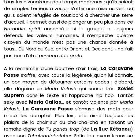
tous les bivouakeurs des temps modernes : qu’ils soient
de simples terriens à vouloir s’offrir une mise au vert ou
qu’ils soient réfugiés de tout bord à chercher une terre
d’accueil. Il permet aussi de plonger un peu plus dans ce
Nomadic spirit
annoncé : si le groupe a toujours
défendu les valeurs humaines, il n’empêche qu’être
citoyen du monde n’est pas une chance donnée à
tous… Du Nord au Sud, entre Orient et Occident, il ne fait
pas bon d’être
persona non grata
.
A la recherche d’une bouffée d’air frais,
La Caravane
Passe
s’offre, avec toute la légèreté qu’on lui connait,
un bon moyen de détourner certains codes : d’abord,
elle dégaine un
Maria Kalash
qui sonne très
Soviet
Suprem
dans le texte et l’approche hip hop. Tantôt
sexy avec
Maria Callas
… et tantôt violente par
Maria
Kalash
,
La Caravane Passe
s’amuse des mots pour
mieux les dompter. Plus loin, elle aime toujours les
plaisirs de la chair sur du cha-cha-cha en faisant un
remake digne de
Tu parles trop
(de
La Rue Kétanou
)
avec son
Tchatchatchatcher
. Enfin, les joyeux lurons se