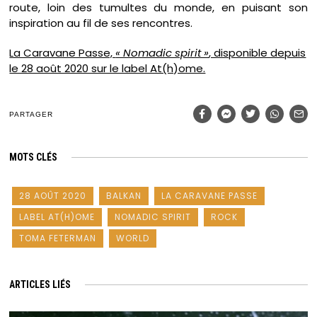
route, loin des tumultes du monde, en puisant son
inspiration au fil de ses rencontres.
La Caravane Passe,
« Nomadic spirit »
, disponible depuis
le 28 août 2020 sur le label At(h)ome.
PARTAGER
MOTS CLÉS
28 AOÛT 2020
BALKAN
LA CARAVANE PASSE
LABEL AT(H)OME
NOMADIC SPIRIT
ROCK
TOMA FETERMAN
WORLD
ARTICLES LIÉS