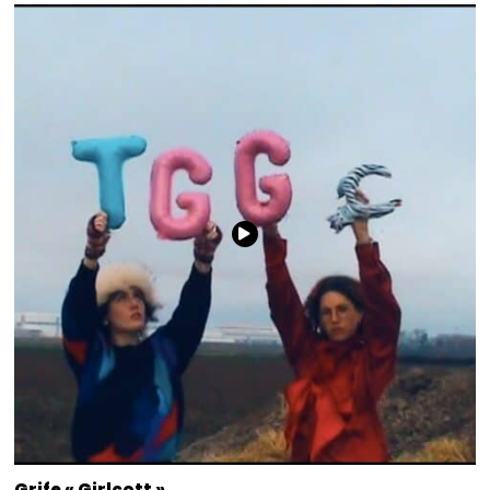
Grife « Girlcott »