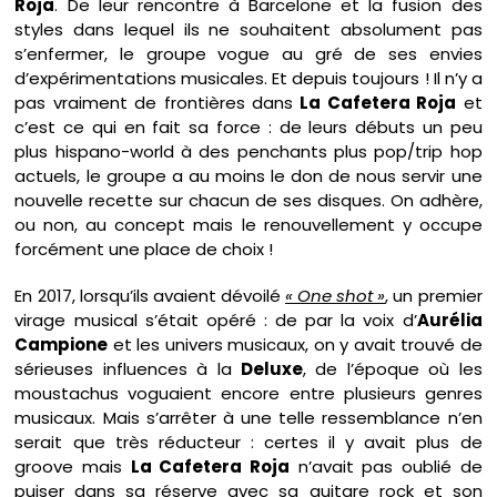
Roja
. De leur rencontre à Barcelone et la fusion des
styles dans lequel ils ne souhaitent absolument pas
s’enfermer, le groupe vogue au gré de ses envies
d’expérimentations musicales. Et depuis toujours ! Il n’y a
pas vraiment de frontières dans
La Cafetera Roja
et
c’est ce qui en fait sa force : de leurs débuts un peu
plus hispano-world à des penchants plus pop/trip hop
actuels, le groupe a au moins le don de nous servir une
nouvelle recette sur chacun de ses disques. On adhère,
ou non, au concept mais le renouvellement y occupe
forcément une place de choix !
En 2017, lorsqu’ils avaient dévoilé
« One shot »
, un premier
virage musical s’était opéré : de par la voix d’
Aurélia
Campione
et les univers musicaux, on y avait trouvé de
sérieuses influences à la
Deluxe
, de l’époque où les
moustachus voguaient encore entre plusieurs genres
musicaux. Mais s’arrêter à une telle ressemblance n’en
serait que très réducteur : certes il y avait plus de
groove mais
La Cafetera Roja
n’avait pas oublié de
puiser dans sa réserve avec sa guitare rock et son