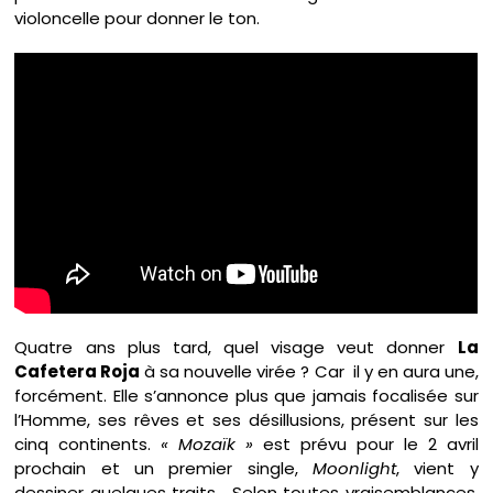
violoncelle pour donner le ton.
Quatre ans plus tard, quel visage veut donner
La
Cafetera Roja
à sa nouvelle virée ? Car il y en aura une,
forcément. Elle s’annonce plus que jamais focalisée sur
l’Homme, ses rêves et ses désillusions, présent sur les
cinq continents.
« Mozaïk »
est prévu pour le 2 avril
prochain et un premier single,
Moonlight
, vient y
dessiner quelques traits. Selon toutes vraisemblances,