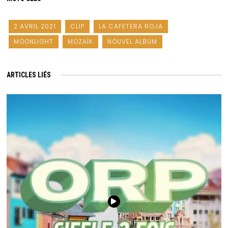
2 AVRIL 2021
CLIP
LA CAFETERA ROJA
MOONLIGHT
MOZAÏK
NOUVEL ALBUM
ARTICLES LIÉS