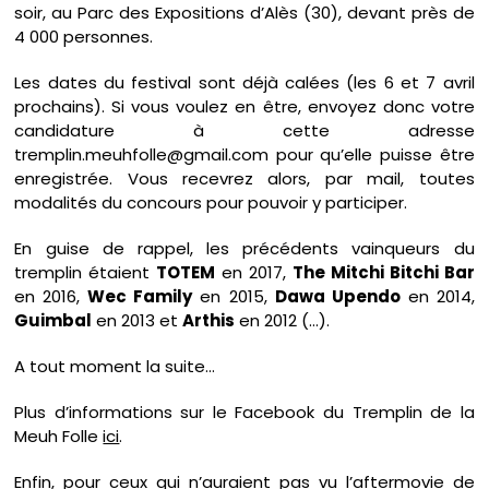
soir, au Parc des Expositions d’Alès (30), devant près de
4 000 personnes.
Les dates du festival sont déjà calées (les 6 et 7 avril
prochains). Si vous voulez en être, envoyez donc votre
candidature à cette adresse
tremplin.meuhfolle@gmail.com pour qu’elle puisse être
enregistrée. Vous recevrez alors, par mail, toutes
modalités du concours pour pouvoir y participer.
En guise de rappel, les précédents vainqueurs du
tremplin étaient
TOTEM
en 2017,
The Mitchi Bitchi Bar
en 2016,
Wec Family
en 2015,
Dawa Upendo
en 2014,
Guimbal
en 2013 et
Arthis
en 2012 (…).
A tout moment la suite…
Plus d’informations sur le Facebook du Tremplin de la
Meuh Folle
ici
.
Enfin, pour ceux qui n’auraient pas vu l’aftermovie de