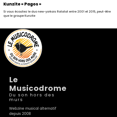
Kunzite « Pagos »
Si vous écoutiez le duo new-yorkais Ratatat entre 2001 et 2015, peut-être
que le groupe Kunzite
Le
Musicodrome
Du son hors des
murs
Webzine musical alternatif
depuis 2008