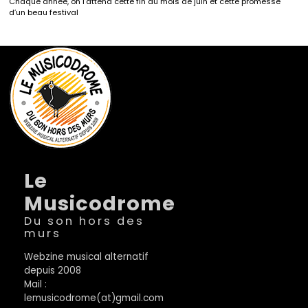
Chaque année, on l’attend cette fin du mois de juin et cette promesse
d’un beau festival
Le
Musicodrome
Du son hors des
murs
Webzine musical alternatif
depuis 2008
Mail :
lemusicodrome(at)gmail.com