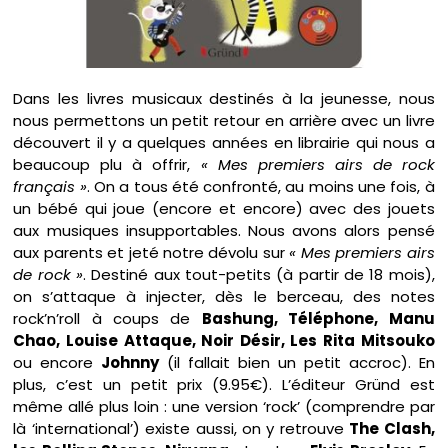
Dans les livres musicaux destinés à la jeunesse, nous
nous permettons un petit retour en arrière avec un livre
découvert il y a quelques années en librairie qui nous a
beaucoup plu à offrir,
« Mes premiers airs de rock
français »
. On a tous été confronté, au moins une fois, à
un bébé qui joue (encore et encore) avec des jouets
aux musiques insupportables. Nous avons alors pensé
aux parents et jeté notre dévolu sur
« Mes premiers airs
de rock »
. Destiné aux tout-petits (à partir de 18 mois),
on s’attaque à injecter, dès le berceau, des notes
rock’n’roll à coups de
Bashung, Téléphone, Manu
Chao, Louise Attaque, Noir Désir, Les Rita Mitsouko
ou encore
Johnny
(il fallait bien un petit accroc). En
plus, c’est un petit prix (9.95€). L’éditeur Gründ est
même allé plus loin : une version ‘rock’ (comprendre par
là ‘international’) existe aussi, on y retrouve
The Clash,