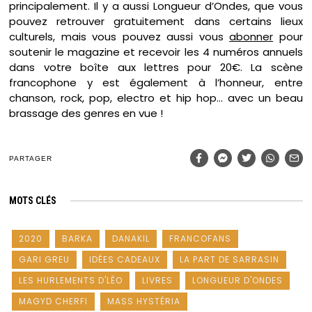
principalement. Il y a aussi Longueur d’Ondes, que vous
pouvez retrouver gratuitement dans certains lieux
culturels, mais vous pouvez aussi vous
abonner
pour
soutenir le magazine et recevoir les 4 numéros annuels
dans votre boîte aux lettres pour 20€. La scène
francophone y est également à l’honneur, entre
chanson, rock, pop, electro et hip hop… avec un beau
brassage des genres en vue !
PARTAGER
MOTS CLÉS
2020
BARKA
DANAKIL
FRANCOFANS
GARI GREU
IDÉES CADEAUX
LA PART DE SARRASIN
LES HURLEMENTS D'LÉO
LIVRES
LONGUEUR D'ONDES
MAGYD CHERFI
MASS HYSTÉRIA