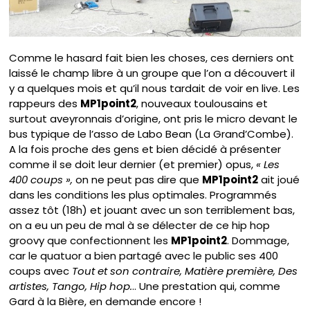
Comme le hasard fait bien les choses, ces derniers ont
laissé le champ libre à un groupe que l’on a découvert il
y a quelques mois et qu’il nous tardait de voir en live. Les
rappeurs des
MP1point2
, nouveaux toulousains et
surtout aveyronnais d’origine, ont pris le micro devant le
bus typique de l’asso de Labo Bean (La Grand’Combe).
A la fois proche des gens et bien décidé à présenter
comme il se doit leur dernier (et premier) opus,
« Les
400 coups »,
on ne peut pas dire que
MP1point2
ait joué
dans les conditions les plus optimales. Programmés
assez tôt (18h) et jouant avec un son terriblement bas,
on a eu un peu de mal à se délecter de ce hip hop
groovy que confectionnent les
MP1point2
. Dommage,
car le quatuor a bien partagé avec le public ses 400
coups avec
Tout et son contraire, Matière première, Des
artistes, Tango, Hip hop.
.. Une prestation qui, comme
Gard à la Bière, en demande encore !