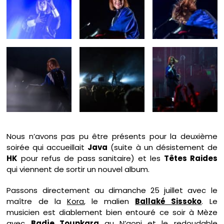
Nous n’avons pas pu être présents pour la deuxième
soirée qui accueillait
Java
(suite à un désistement de
HK
pour refus de pass sanitaire) et les
Têtes Raides
qui viennent de sortir un nouvel album.
Passons directement au dimanche 25 juillet avec le
maître de la
Kora
, le malien
Ballaké Sissoko
. Le
musicien est diablement bien entouré ce soir à Mèze
avec
Badje Tounkara
au
N’goni
et le redoudable