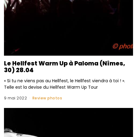
Le Hellfest Warm Up à Paloma (Nîmes,
30) 28.04
« Si tu ne viens pas au Hellfest, le Hellfest viendra à toi ! ».
Telle est la devise du Hellfest Warm Up Tour
9 mai 2022
Review photos