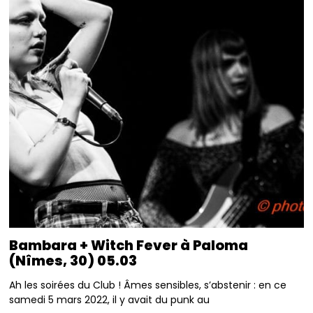
Bambara + Witch Fever à Paloma
(Nîmes, 30) 05.03
Ah les soirées du Club ! Âmes sensibles, s’abstenir : en ce
samedi 5 mars 2022, il y avait du punk au