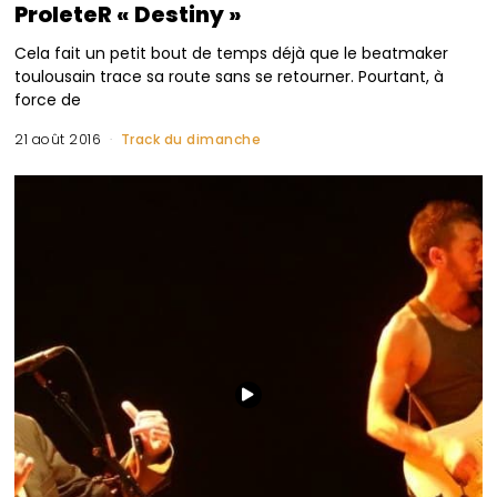
ProleteR « Destiny »
Cela fait un petit bout de temps déjà que le beatmaker
toulousain trace sa route sans se retourner. Pourtant, à
force de
21 août 2016
Track du dimanche