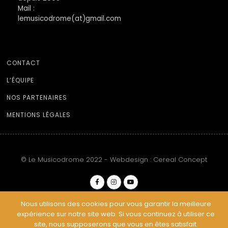
Mail :
lemusicodrome(at)gmail.com
CONTACT
L’ÉQUIPE
NOS PARTENAIRES
MENTIONS LÉGALES
© Le Musicodrome 2022 - Webdesign :
Cereal Concept
Nous utilisons des cookies pour vous garantir la meilleure
expérience sur notre site web. Si vous continuez à utiliser ce
site, nous supposerons que vous en êtes satisfait.