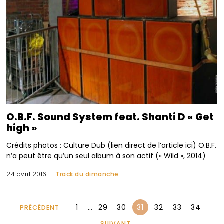
O.B.F. Sound System feat. Shanti D « Get
high »
Crédits photos : Culture Dub (lien direct de l’article ici) O.B.F.
n’a peut être qu’un seul album à son actif (« Wild », 2014)
24 avril 2016
Track du dimanche
1
…
29
30
31
32
33
34
PRÉCÉDENT
SUIVANT