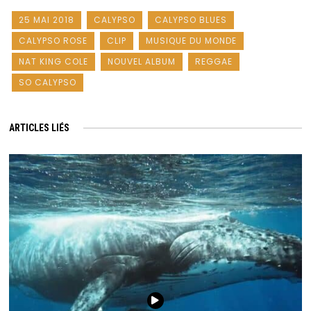
25 MAI 2018
CALYPSO
CALYPSO BLUES
CALYPSO ROSE
CLIP
MUSIQUE DU MONDE
NAT KING COLE
NOUVEL ALBUM
REGGAE
SO CALYPSO
ARTICLES LIÉS