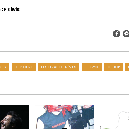
: Fidiwik
MES
CONCERT
FESTIVAL DE NÎMES
FIDIWIK
HIPHOP