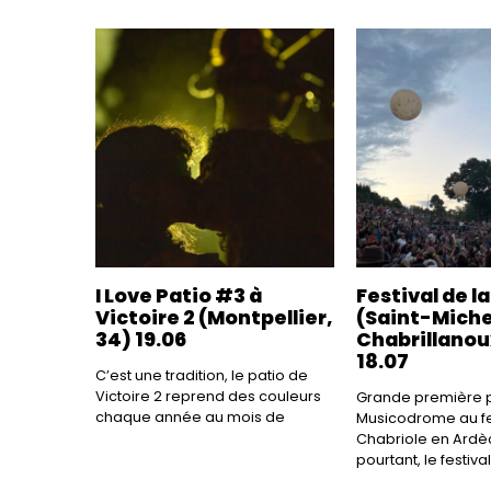
I Love Patio #3 à
Festival de l
Victoire 2 (Montpellier,
(Saint-Mich
34) 19.06
Chabrillanou
18.07
C’est une tradition, le patio de
Victoire 2 reprend des couleurs
Grande première p
chaque année au mois de
Musicodrome au fes
Chabriole en Ardèc
pourtant, le festival