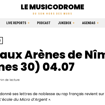
LE MUSICODROME
DU SON HORS DES MURS
LIVE REPORTS
PODCAST
JUKEBOX
AGENDAS
S
 aux Arènes de Nî
es 30) 04.07
min de lecture
 donné ses lettres de noblesse au rap français revient su
 L’école du Micro d’Argent »
.