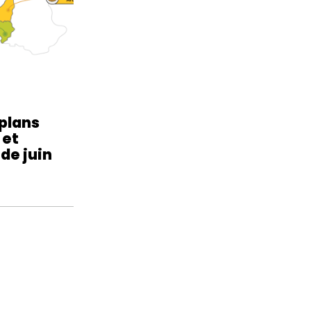
 plans
 et
 de juin