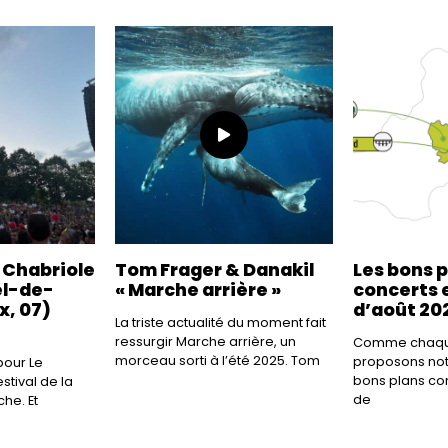
a Chabriole
Tom Frager & Danakil
Les bons 
el-de-
« Marche arrière »
concerts e
x, 07)
d’août 20
La triste actualité du moment fait
ressurgir Marche arrière, un
Comme chaque
morceau sorti à l’été 2025. Tom
proposons not
our Le
bons plans co
tival de la
de
he. Et