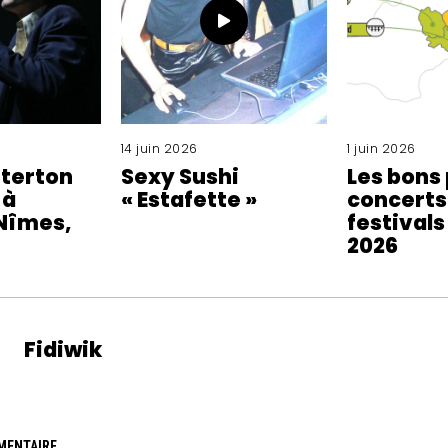
14 juin 2026
1 juin 2026
tterton
Sexy Sushi
Les bons
 à
« Estafette »
concerts
Nîmes,
festivals
2026
Fidiwik
MENTAIRE