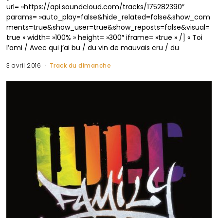
url= »https://api.soundcloud.com/tracks/175282390″
params= »auto_play=false&hide_related=false&show_com
ments=true&show_user=true&show_reposts=false&visual=
true » width= »100% » height= »300″ iframe= »true » /] « Toi
l’ami / Avec qui j’ai bu / du vin de mauvais cru / du
3 avril 2016
Track du dimanche