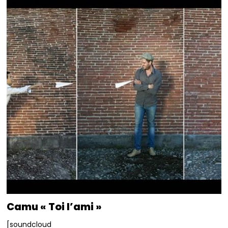
Camu « Toi l’ami »
[soundcloud