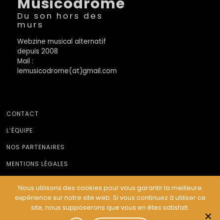
Musicodrome
Du son hors des
murs
Webzine musical alternatif
depuis 2008
Mail :
lemusicodrome(at)gmail.com
CONTACT
L’ÉQUIPE
NOS PARTENAIRES
MENTIONS LÉGALES
Nous utilisons des cookies pour vous garantir la meilleure
expérience sur notre site web. Si vous continuez à utiliser ce
© Le Musicodrome 2022 - Webdesign :
Cereal Concept
site, nous supposerons que vous en êtes satisfait.