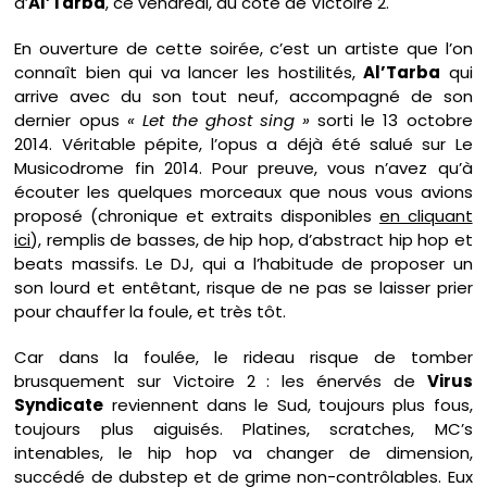
d’
Al’Tarba
, ce vendredi, du côté de Victoire 2.
En ouverture de cette soirée, c’est un artiste que l’on
connaît bien qui va lancer les hostilités,
Al’Tarba
qui
arrive avec du son tout neuf, accompagné de son
dernier opus
« Let the ghost sing »
sorti le 13 octobre
2014. Véritable pépite, l’opus a déjà été salué sur Le
Musicodrome fin 2014. Pour preuve, vous n’avez qu’à
écouter les quelques morceaux que nous vous avions
proposé (chronique et extraits disponibles
en cliquant
ici
), remplis de basses, de hip hop, d’abstract hip hop et
beats massifs. Le DJ, qui a l’habitude de proposer un
son lourd et entêtant, risque de ne pas se laisser prier
pour chauffer la foule, et très tôt.
Car dans la foulée, le rideau risque de tomber
brusquement sur Victoire 2 : les énervés de
Virus
Syndicate
reviennent dans le Sud, toujours plus fous,
toujours plus aiguisés. Platines, scratches, MC’s
intenables, le hip hop va changer de dimension,
succédé de dubstep et de grime non-contrôlables. Eux