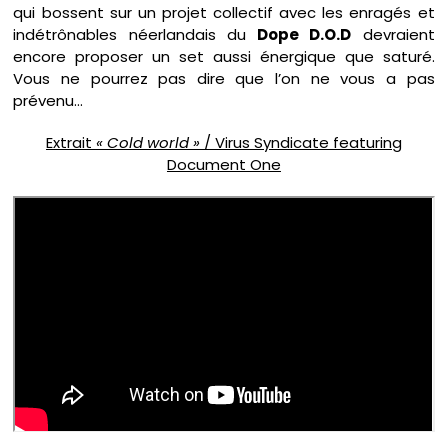
qui bossent sur un projet collectif avec les enragés et
indétrônables néerlandais du
Dope D.O.D
devraient
encore proposer un set aussi énergique que saturé.
Vous ne pourrez pas dire que l’on ne vous a pas
prévenu…
Extrait
« Cold world »
/ Virus Syndicate featuring
Document One