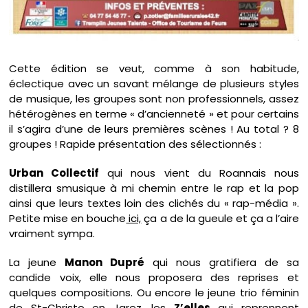
Cette édition se veut, comme à son habitude,
éclectique avec un savant mélange de plusieurs styles
de musique, les groupes sont non professionnels, assez
hétérogènes en terme « d’ancienneté » et pour certains
il s’agira d’une de leurs premières scènes ! Au total ? 8
groupes ! Rapide présentation des sélectionnés :
Urban Collectif
qui nous vient du Roannais nous
distillera smusique à mi chemin entre le rap et la pop
ainsi que leurs textes loin des clichés du « rap-média ».
Petite mise en bouche
ici,
ça a de la gueule et ça a l’aire
vraiment sympa.
La jeune
Manon Dupré
qui nous gratifiera de sa
candide voix, elle nous proposera des reprises et
quelques compositions. Ou encore le jeune trio féminin
de St-Christo en Jarez,
les
Z’elles
qui reprennent