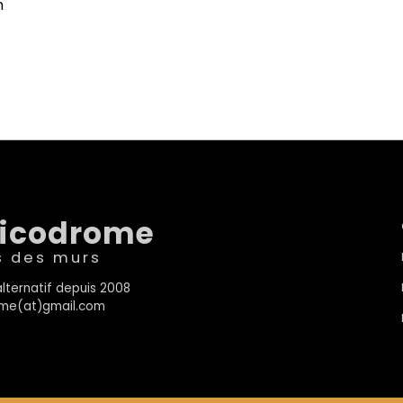
n
sicodrome
s des murs
lternatif depuis 2008
rome(at)gmail.com