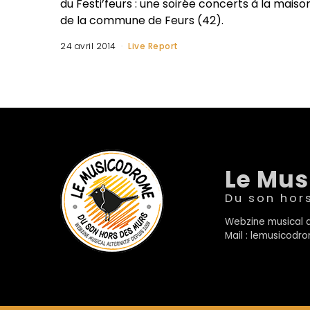
du Festi’feurs : une soirée concerts à la maiso
de la commune de Feurs (42).
24 avril 2014
Live Report
Le Mu
Du son hor
Webzine musical a
Mail : lemusicod