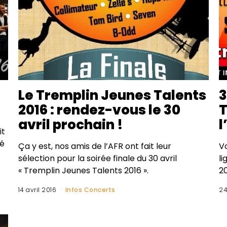
Le Tremplin Jeunes Talents
3
2016 : rendez-vous le 30
T
avril prochain !
l
it
fé
Ça y est, nos amis de l’AFR ont fait leur
V
sélection pour la soirée finale du 30 avril
li
« Tremplin Jeunes Talents 2016 ».
20
14 avril 2016
Infos Concerts
24