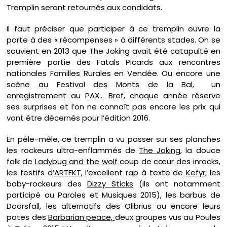
Tremplin seront retournés aux candidats.
Il faut préciser que participer à ce tremplin ouvre la
porte à des « récompenses » à différents stades. On se
souvient en 2013 que The Joking avait été catapulté en
première partie des Fatals Picards aux rencontres
nationales Familles Rurales en Vendée. Ou encore une
scène au Festival des Monts de la Bal, un
enregistrement au PAX… Bref, chaque année réserve
ses surprises et l’on ne connaît pas encore les prix qui
vont être décernés pour l’édition 2016.
En pêle-mêle, ce tremplin a vu passer sur ses planches
les rockeurs ultra-enflammés de
The Joking
, la douce
folk de
Ladybug and the wolf
coup de cœur des inrocks,
les festifs d’
ARTFKT
, l’excellent rap à texte de
Kefyr
, les
baby-rockeurs des
Dizzy Sticks
(ils ont notamment
participé au Paroles et Musiques 2015), les barbus de
Doorsfall, les alternatifs des Olibrius ou encore leurs
potes des
Barbarian peace,
deux groupes vus au Poules