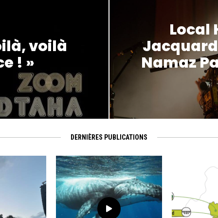
Local 
ilà, voilà
Jacquard
e ! »
Namaz Pa
DERNIÈRES PUBLICATIONS