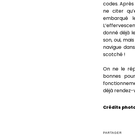
codes. Après 
ne citer qu
embarqué l
L’effervescen
donné déjà le
son, oui, mai
navigue dans
scotché !
On ne le rép
bonnes pour 
fonctionnemen
déjà rendez-v
Crédits photo
PARTAGER