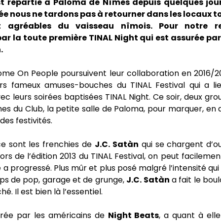
st repartie à Paloma de Nîmes depuis quelques jo
 nous ne tardons pas à retourner dans les locaux t
t agréables du vaisseau nîmois. Pour notre re
r la toute première TINAL Night qui est assurée pa
.
me On People poursuivent leur collaboration en 2016/2
rs fameux amuses-bouches du TINAL Festival qui a lie
c leurs soirées baptisées TINAL Night. Ce soir, deux gr
hes du Club, la petite salle de Paloma, pour marquer, en 
des festivités.
ce sont les frenchies de
J.C. Satàn
qui se chargent d’ouv
lors de l’édition 2013 du TINAL Festival, on peut facileme
 a progressé. Plus mûr et plus posé malgré l’intensité qu
ps de pop, garage et de grunge,
J.C. Satàn
a fait le boul
é. Il est bien là l’essentiel.
surée par les américains de
Night Beats
, a quant à ell