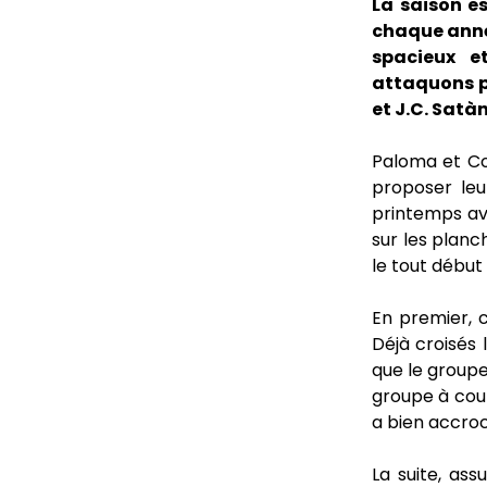
La saison e
chaque année
spacieux e
attaquons pa
et J.C. Satàn
Paloma et Co
proposer leu
printemps ave
sur les planc
le tout début 
En premier, 
Déjà croisés 
que le groupe
groupe à cou
a bien accroch
La suite, as