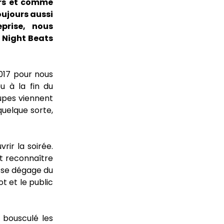
urs et comme
oujours aussi
prise, nous
r Night Beats
017 pour nous
u à la fin du
oupes viennent
quelque sorte,
rir la soirée.
nt reconnaître
i se dégage du
ot et le public
e bousculé les