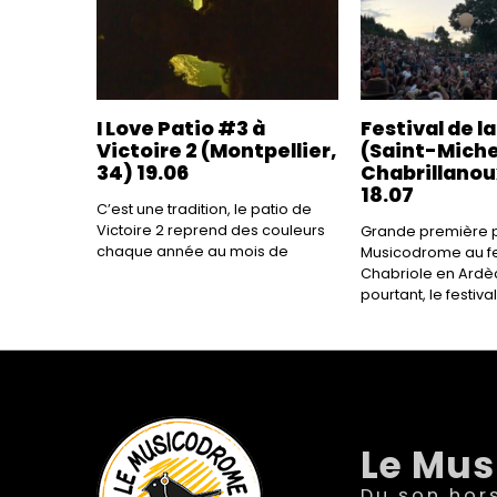
I Love Patio #3 à
Festival de l
Victoire 2 (Montpellier,
(Saint-Mich
34) 19.06
Chabrillanou
18.07
C’est une tradition, le patio de
Victoire 2 reprend des couleurs
Grande première p
chaque année au mois de
Musicodrome au fes
Chabriole en Ardèc
pourtant, le festival
Le Mu
Du son hor