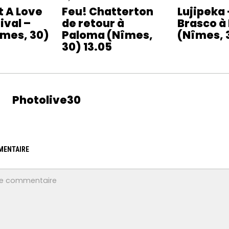
t A Love
Feu! Chatterton
Lujipeka
ival –
de retour à
Brasco à
îmes, 30)
Paloma (Nîmes,
(Nîmes, 
30) 13.05
Photolive30
MENTAIRE