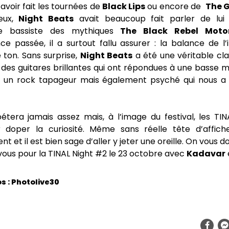
avoir fait les tournées de
Black Lips
ou encore de
The G
’eux,
Night Beats
avait beaucoup fait parler de lui l
e bassiste des mythiques
The Black Rebel Moto
ce passée, il a surtout fallu assurer : la balance de l
 ton. Sans surprise,
Night Beats
a été une véritable cla
s des guitares brillantes qui ont répondues à une basse m
 un rock tapageur mais également psyché qui nous a 
étera jamais assez mais, à l’image du festival, les TIN
doper la curiosité. Même sans réelle tête d’affiche
t et il est bien sage d’aller y jeter une oreille. On vous d
ous pour la TINAL Night #2 le 23 octobre avec
Kadavar
s : Photolive30