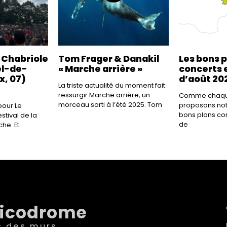
a Chabriole
Tom Frager & Danakil
Les bons 
el-de-
« Marche arrière »
concerts e
x, 07)
d’août 20
La triste actualité du moment fait
ressurgir Marche arrière, un
Comme chaque
morceau sorti à l’été 2025. Tom
proposons not
our Le
bons plans co
tival de la
de
he. Et
sicodrome
s des murs