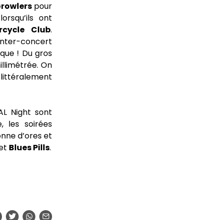
rowlers
pour
orsqu’ils ont
rcycle Club
.
’inter-concert
que ! Du gros
illimétrée. On
littéralement
AL Night sont
, les soirées
onne d’ores et
et
Blues Pills
.