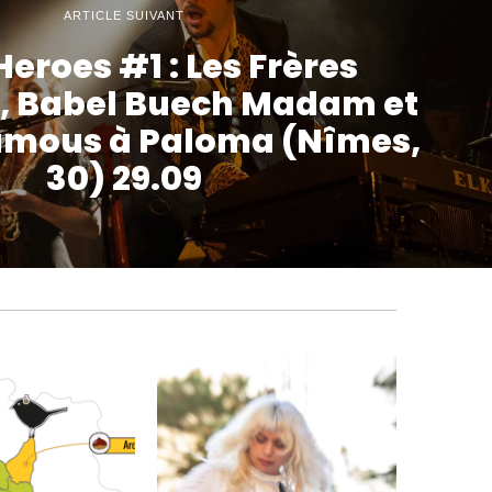
ARTICLE SUIVANT
Heroes #1 : Les Frères
, Babel Buech Madam et
mous à Paloma (Nîmes,
30) 29.09