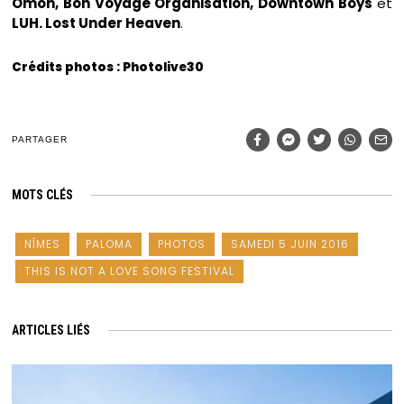
Omoh, Bon Voyage Organisation, Downtown Boys
et
LUH. Lost Under Heaven
.
Crédits photos : Photolive30
PARTAGER
MOTS CLÉS
NÎMES
PALOMA
PHOTOS
SAMEDI 5 JUIN 2016
THIS IS NOT A LOVE SONG FESTIVAL
ARTICLES LIÉS