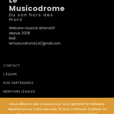
Musicodrome
Du son hors des
murs
Webzine musical alternatif
depuis 2008
Mail :
lemusicodrome(at)gmail.com
CONTACT
L’ÉQUIPE
NOS PARTENAIRES
MENTIONS LÉGALES
Nous utilisons des cookies pour vous garantir la meilleure
expérience sur notre site web. Si vous continuez à utiliser ce
© Le Musicodrome 2022 - Webdesign :
Cereal Concept