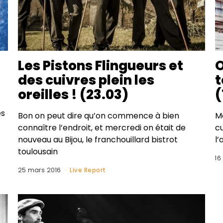
Les Pistons Flingueurs et
O
des cuivres plein les
t
oreilles ! (23.03)
(
es
Bon on peut dire qu’on commence à bien
Ma
connaître l’endroit, et mercredi on était de
cu
nouveau au Bijou, le franchouillard bistrot
l
toulousain
16
25 mars 2016
Live Report