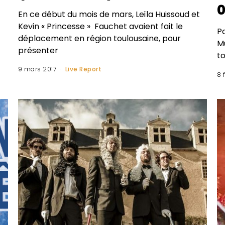
0
En ce début du mois de mars, Leïla Huissoud et
Kevin « Princesse » Fauchet avaient fait le
P
déplacement en région toulousaine, pour
Mu
présenter
to
9 mars 2017
Live Report
8 