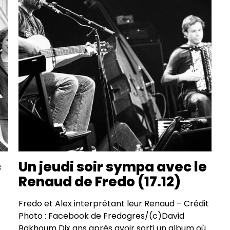
c
Un jeudi soir sympa avec le
Renaud de Fredo (17.12)
Fredo et Alex interprétant leur Renaud – Crédit
Photo : Facebook de Fredogres/(c)David
Bakhoum Dix ans après avoir sorti un album où