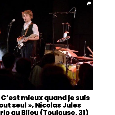
 C’est mieux quand je suis
out seul », Nicolas Jules
rio au Bijou (Toulouse, 31)