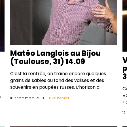
Matéo Langlois au Bijou
V
(Toulouse, 31) 14.09
p
C’est la rentrée, on traîne encore quelques
3
grains de sables au fond des valises et des
souvenirs en poupées russes. L’horizon a
Ce
,
V
18 septembre 2018
Live Report
« 
17