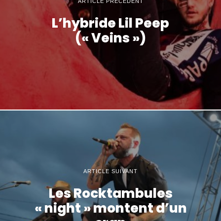
ARTICLE PRÉCÉDENT
L’hybride Lil Peep
(« Veins »)
ARTICLE SUIVANT
Les Rocktambules
« night » montent d’un