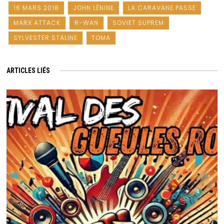
16 MARS 2018
JOHN LÉNINE
LA CARAVANE PASSE
MARX ATTACK
R-WAN
SOVIET SUPREM
SYLVESTER STALINE
TOMA
ARTICLES LIÉS