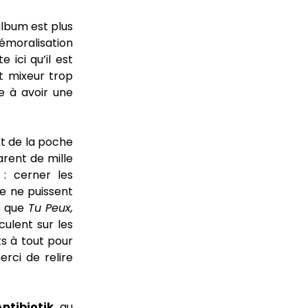
album est plus
émoralisation
 ici qu’il est
t mixeur trop
te à avoir une
nt de la poche
rent de mille
: cerner les
e ne puissent
rs que
Tu Peux,
culent sur les
s à tout pour
erci de relire
Antibiotik
, au