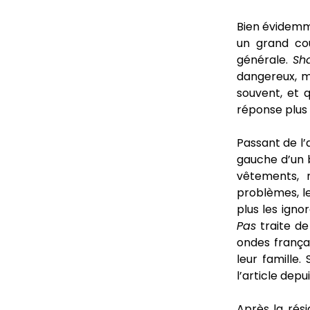
Bien évidemme
un grand cou
générale.
Sha
dangereux, m
souvent, et q
réponse plus 
Passant de l’
gauche d’un 
vêtements, 
problèmes, l
plus les ignor
Pas
traite de 
ondes frança
leur famille.
l’article depu
Après la rési