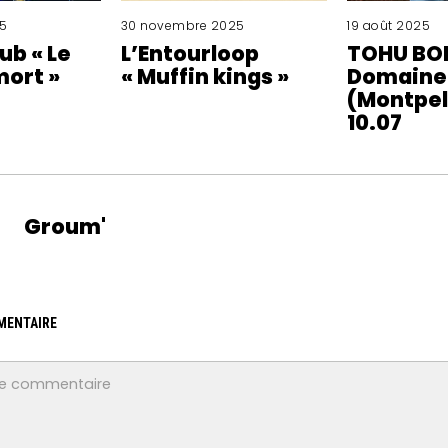
5
30 novembre 2025
19 août 2025
ub « Le
L’Entourloop
TOHU BO
mort »
« Muffin kings »
Domaine
(Montpell
10.07
Groum'
MENTAIRE