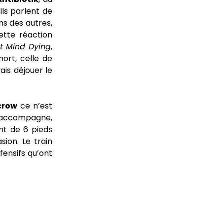
 Ils parlent de
uns des autres,
ette réaction
t Mind Dying
,
ort, celle de
ais déjouer le
crow
ce n’est
l’accompagne,
nt de 6 pieds
ion. Le train
fensifs qu’ont