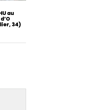
HU au
 d’O
ier, 34)