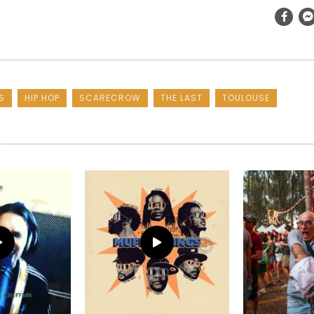
S
HIP HOP
SCARECROW
THE LAST
TOULOUSE