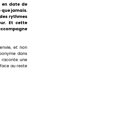
m en date de
é que jamais.
 des rythmes
ur. Et cette
s’accompagne
envie, et non
 éponyme dans
 raconte une
 face au reste