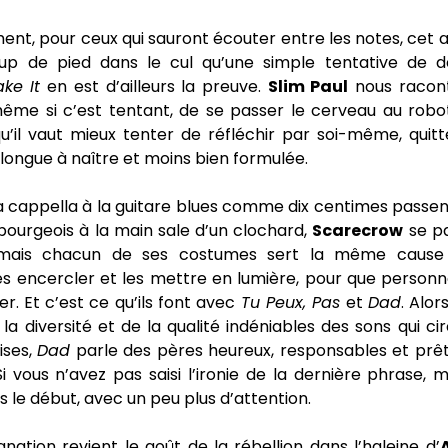
nt, pour ceux qui sauront écouter entre les notes, cet 
p de pied dans le cul qu’une simple tentative de d
ke It
en est d’ailleurs la preuve.
Slim Paul
nous raconte
ême si c’est tentant, de se passer le cerveau au robo
u’il vaut mieux tenter de réfléchir par soi-même, quit
longue à naître et moins bien formulée.
a cappella à la guitare blues comme dix centimes passe
bourgeois à la main sale d’un clochard,
Scarecrow
se pa
mais chacun de ses costumes sert la même cause 
es encercler et les mettre en lumière, pour que personn
er. Et c’est ce qu’ils font avec
Tu Peux, Pas
et
Dad
. Alo
la diversité et de la qualité indéniables des sons qui cir
ises,
Dad
parle des pères heureux, responsables et prêt
 Si vous n’avez pas saisi l’ironie de la dernière phrase, m
is le début, avec un peu plus d’attention.
gnation revient le goût de la rébellion dans l’haleine d’