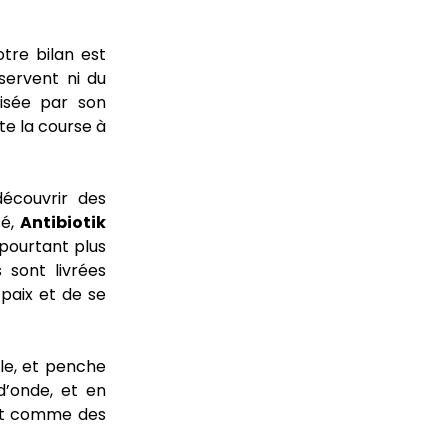
otre bilan est
ervent ni du
risée par son
te la course à
découvrir des
sé,
Antibiotik
 pourtant plus
 sont livrées
paix et de se
le, et penche
d’onde, et en
lent comme des