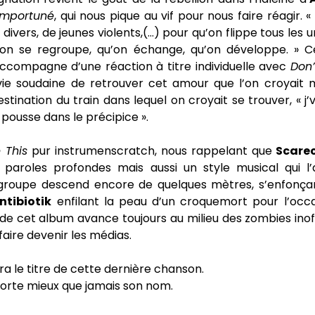
’Importuné
, qui nous pique au vif pour nous faire réagir. «
s divers, de jeunes violents,(…) pour qu’on flippe tous les 
on se regroupe, qu’on échange, qu’on développe. » C
accompagne d’une réaction à titre individuelle avec
Don’
nvie soudaine de retrouver cet amour que l’on croyait m
stination du train dans lequel on croyait se trouver, « j’v
 pousse dans le précipice ».
e This
pur instrumenscratch, nous rappelant que
Scare
paroles profondes mais aussi un style musical qui 
groupe descend encore de quelques mètres, s’enfonça
ntibiotik
enfilant la peau d’un croquemort pour l’occas
de cet album avance toujours au milieu des zombies inof
faire devenir les médias.
ra le titre de cette dernière chanson.
orte mieux que jamais son nom.