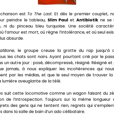
 chanson est
To The Last
. Et dès le premier couplet, n
our peindre le tableau,
Slim Paul
et
Antibiotik
ne se s
, ni du pinceau bleu turquoise. Une société caracté
ù l’amour est mort, où règne l’intolérance, et où seul exis
plus absurde.
CatBone
, le groupe creuse la grotte du rap jusqu’à 
ous les chats sont noirs. Ayant pourtant crié par le pas
us un autre jour : posé, décompressé, résigné. Résigné et
e jamais, à nous expliquer les incohérences qui nous
ent par les médias, et que le seul moyen de trouver la 
la lumière aveuglante de la télé.
es
suit cette locomotive comme un wagon faisant du zè
ion de l’introspection. Toujours sur la même longueur 
egrets des gens qui ne tentent rien, regrets qui s’empi
s dans la salle de bain d’un ado célibataire.