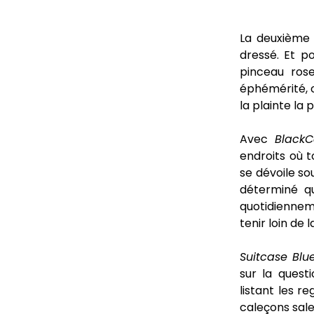
La deuxième
dressé. Et p
pinceau rose
éphémérité, o
la plainte la 
Avec
Black
endroits où t
se dévoile so
déterminé qu
quotidiennem
tenir loin de 
Suitcase Blu
sur la quest
listant les r
caleçons sale