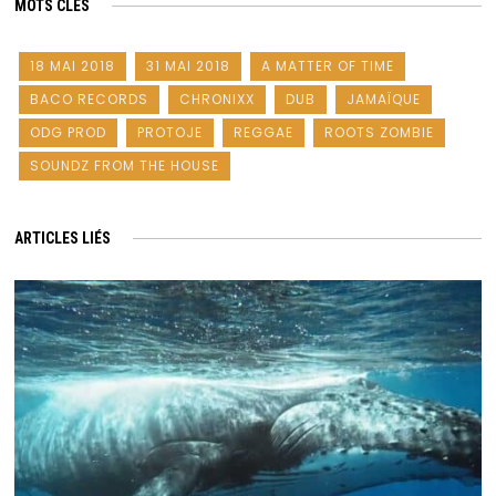
MOTS CLÉS
18 MAI 2018
31 MAI 2018
A MATTER OF TIME
BACO RECORDS
CHRONIXX
DUB
JAMAÏQUE
ODG PROD
PROTOJE
REGGAE
ROOTS ZOMBIE
SOUNDZ FROM THE HOUSE
ARTICLES LIÉS