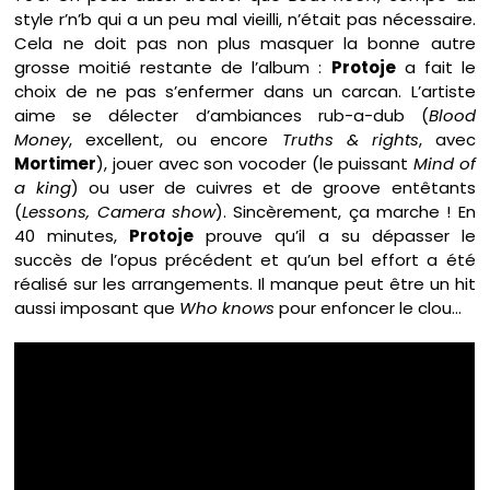
style r’n’b qui a un peu mal vieilli, n’était pas nécessaire.
Cela ne doit pas non plus masquer la bonne autre
grosse moitié restante de l’album :
Protoje
a fait le
choix de ne pas s’enfermer dans un carcan. L’artiste
aime se délecter d’ambiances rub-a-dub (
Blood
Money
, excellent, ou encore
Truths & rights
, avec
Mortimer
), jouer avec son vocoder (le puissant
Mind of
a king
) ou user de cuivres et de groove entêtants
(
Lessons, Camera show
). Sincèrement, ça marche ! En
40 minutes,
Protoje
prouve qu’il a su dépasser le
succès de l’opus précédent et qu’un bel effort a été
réalisé sur les arrangements. Il manque peut être un hit
aussi imposant que
Who knows
pour enfoncer le clou…