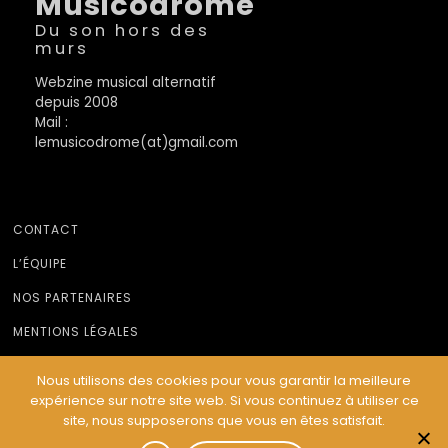
Musicodrome
Du son hors des
murs
Webzine musical alternatif
depuis 2008
Mail :
lemusicodrome(at)gmail.com
CONTACT
L’ÉQUIPE
NOS PARTENAIRES
MENTIONS LÉGALES
Nous utilisons des cookies pour vous garantir la meilleure
expérience sur notre site web. Si vous continuez à utiliser ce
© Le Musicodrome 2022 - Webdesign :
Cereal Concept
site, nous supposerons que vous en êtes satisfait.