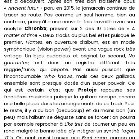
est à découvert. Après son très bon troisième opus
« Ancient futur »
paru en 2015, le jamaïcain continue de
tracer sa route. Pas comme un seul homme, bien au
contraire, puisqu’il a une nouvelle fois travaillé avec son
acolyte
Chronixx
, présent sur 2 des 10 titres de
« A
matter of time »
. Deux tracks du plus bel effet puisque le
premier,
Flames
, en ouverture d’album, est en mode
symphonique (violon power) avant une vague rock très
vintage. Un bijou audacieux et original. Le second,
No
guarantee
, est dans un registre différent très
reggae/funky qui dépote. Pas aussi puissant que
l’incontournable
Who knows
, mais ces deux gaillards
ensemble sont presque dotés d’un super pouvoir. Ce
qui est certain, c’est que
Protoje
repousse ses
frontières musicales puisque la guitare occupe encore
une belle place dans les arrangements de ce track. Pour
le reste, il y a du bon (beaucoup) et du moins bon (un
peu) mais l’album se déguste sans se forcer : on pourra
par exemple reprocher à
Like this
de tourner un peu en
rond malgré la bonne idée d’y intégrer un synthé façon
70’s. On peut aussi trouver que
Bout noon
, compo au