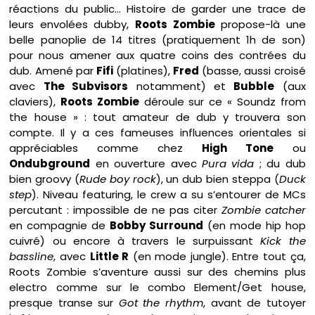
réactions du public… Histoire de garder une trace de
leurs envolées dubby,
Roots Zombie
propose-là une
belle panoplie de 14 titres (pratiquement 1h de son)
pour nous amener aux quatre coins des contrées du
dub. Amené par
Fifi
(platines),
Fred
(basse, aussi croisé
avec
The Subvisors
notamment) et
Bubble
(aux
claviers),
Roots Zombie
déroule sur ce « Soundz from
the house » : tout amateur de dub y trouvera son
compte. Il y a ces fameuses influences orientales si
appréciables comme chez
High Tone
ou
Ondubground
en ouverture avec
Pura vida
; du dub
bien groovy (
Rude boy rock
), un dub bien steppa (
Duck
step
). Niveau featuring, le crew a su s’entourer de MCs
percutant : impossible de ne pas citer
Zombie
catcher
en compagnie de
Bobby Surround
(en mode hip hop
cuivré) ou encore à travers le surpuissant
Kick the
bassline
, avec
Little R
(en mode jungle). Entre tout ça,
Roots Zombie s’aventure aussi sur des chemins plus
electro comme sur le combo Element/Get house,
presque transe sur
Got the rhythm
, avant de tutoyer