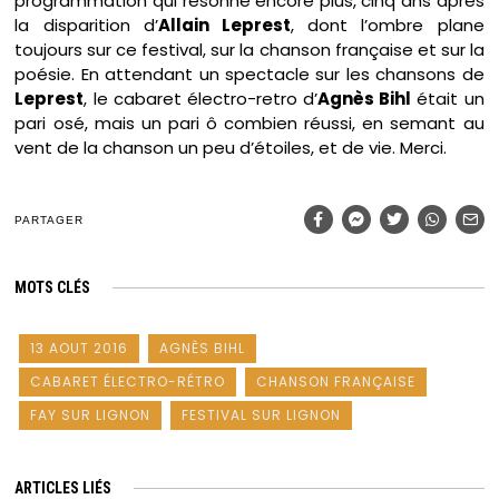
programmation qui résonne encore plus, cinq ans après
la disparition d’
Allain Leprest
, dont l’ombre plane
toujours sur ce festival, sur la chanson française et sur la
poésie. En attendant un spectacle sur les chansons de
Leprest
, le cabaret électro-retro d’
Agnès Bihl
était un
pari osé, mais un pari ô combien réussi, en semant au
vent de la chanson un peu d’étoiles, et de vie. Merci.
PARTAGER
MOTS CLÉS
13 AOUT 2016
AGNÈS BIHL
CABARET ÉLECTRO-RÉTRO
CHANSON FRANÇAISE
FAY SUR LIGNON
FESTIVAL SUR LIGNON
ARTICLES LIÉS