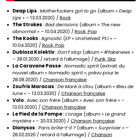
Deap Lips
:
Motherfuckers got to go
(album
« Deap
Lips »
– 13.03.2020) /
Rock
The Strokes
:
Bad decisions
(album
« The new
abnormal »
– 10.04.2020) /
Rock, Pop
The Kooks
:
Agnostic
(
EP « Unshelved: Pt.1 »
–
10.04.2020) /
Rock, Pop
Dubioza Kolektiv
:
Don’t stop
(album
« #fakenews »
– 28.01.2020 / retard à l’allumage) /
Punk, Ska
La Caravane Passe
:
Nomadic spirit
(extrait du
nouvel album
« Nomadic spirit »
, prévu pour le
28.08.2020) /
Chanson française
Zoufris Maracas
:
De Maré à Lifou
(album
« Bleu de
lune »
– 13.03.2020) /
Chanson française
Volo
:
Avec son frère
(album
« Avec son frère »
–
13.03.2020) /
Chanson française
Le Pied de la Pompe
:
L’orage
(album
« Le grand
mystère »
– 20.03.2020) /
Chanson française
Dionysos
:
Paris brille-t-il ?
(album
« Surprisier »
–
28.02.2020 / retard à l’allumage) /
Chanson