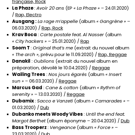
française, Rock
La Phaze
:
Avoir 20 ans
(EP
« La Phaze »
– 24.01.2020)
/
Rap, Electro
Ausgang :
La rage m’appelle
(album
« Gangrène »
–
06.03.2020) /
Rap, Rock
Krav Boca
:
Carte postale feat. Al Nasser
(album
« City hackers »
– 25.01.2020) /
Rap
Soom T
:
Original that’s me
(extrait du nouvel album
« The arch »
, prévu pour le 11.09.2020) /
Rap, Reggae
Danakil
:
Oublions
(extrait du nouvel album en
préparation, dévoilé le 10.04.2020) /
Reggae
Wailing Trees
:
Nos jours égarés
(album
« Insert
sun »
– 06.03.2020) /
Reggae
Marcus Gad
:
Cane & cotton
(album
« Rythm of
serenity »
– 13.03.2020) /
Reggae
Dubamix
:
Sacco e Vanzeti
(album
« Camarades »
–
01.03.2020) /
Dub
Dubanko meets Woody Vibes
:
Until the end feat.
Margot Berthet
(album éponyme – 20.04.2020) /
Dub
Bass Trooperz
:
Vengeance
(album
« Force »
–
23.03.2020) /
Dub