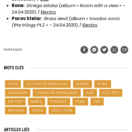
Rone
:
Ginkgo biloba
(
album « Room with a view »
–
24.04.2020) /
Electro
Parov Stelar
:
Brass devil
(album
« Voodoo sonic
(the trilogy Pt.2 »
– 24.04.2020) /
Electro
PARTAGER
MOTS CLÉS
2020
ACTUALITÉ MUSICALE
ALBUM
AVRIL
CHANSON
CHANSON FRANÇAISE
DUB
ELECTRO
HIP HOP
MARS
PLAYLIST
PUNK
RAP
REGGAE
ROCK
SÉLECTION
ARTICLES LIÉS