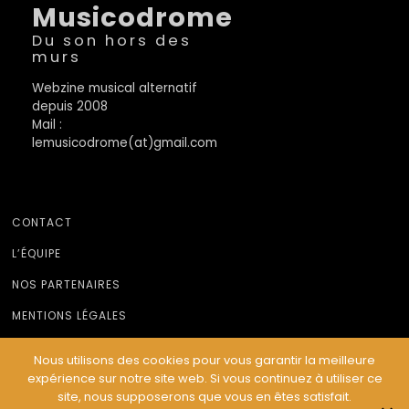
Musicodrome
Du son hors des
murs
Webzine musical alternatif
depuis 2008
Mail :
lemusicodrome(at)gmail.com
CONTACT
L’ÉQUIPE
NOS PARTENAIRES
MENTIONS LÉGALES
Nous utilisons des cookies pour vous garantir la meilleure
expérience sur notre site web. Si vous continuez à utiliser ce
© Le Musicodrome 2022 - Webdesign :
Cereal Concept
site, nous supposerons que vous en êtes satisfait.