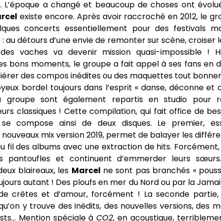
2. L’époque a changé et beaucoup de choses ont évolu
rcel
existe encore. Après avoir raccroché en 2012, le g
lques concerts essentiellement pour des festivals ma
 au détours d’une envie de remonter sur scène, croiser 
des vaches va devenir mission quasi-impossible ! H
s bons moments, le groupe a fait appel à ses fans en 
iérer des compos inédites ou des maquettes tout bonne
oyeux bordel toujours dans l’esprit « danse, déconne et 
groupe sont également repartis en studio pour ré
eurs classiques ! Cette compilation, qui fait office de be
, se compose ainsi de deux disques. Le premier, es
nouveaux mix version 2019, permet de balayer les diffé
u fil des albums avec une extraction de hits. Forcément,
urs pantoufles et continuent d’emmerder leurs sœurs
 deux blaireaux, les
Marcel
ne sont pas branchés « poussi
jours autant ! Des ploufs en mer du Nord ou par la Jama
de crêtes et d’amour, forcément ! La seconde partie, e
squ’on y trouve des inédits, des nouvelles versions, des 
ests… Mention spéciale à
CO2
, en acoustique, terriblemen