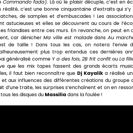
de
Commando fada
). Là où le plaisir décuple, c’est en é
n réalité, c’est une bonne cinquantaine d’extraits qui s’y 
atches, de samples et d’embuscades ! Les association
 astucieuses et elles se découvrent au cours de l’écou
es friandises entre ces murs. En revanche, on peut en 
ent, car dénicher
Ma ville est malade
dans
Au marché
st de taille ! Dans tous les cas, on notera l’envie d
lheureusement plus trop entendus ces dernières an
 oai généralisé comme
Y a des fois
,
2B frit confit
ou
La fil
arrive que les mix tapes fassent des grands écarts musi
ales, il faut bien reconnaître que
Dj Kayalik
a réalisé un
 et aux influences des différentes créations du groupe 
ait d’une traite, les surprises s’enchaînent et on en ressor
tous les disques du
Massilia
dans la foulée !