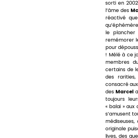
sorti en 200
l’âme des
Ma
réactivé que
qu’éphémère :
le plancher 
remémorer le
pour dépouss
! Mêlé à ce j
membres du 
certains de l
des rarities
consacré aux 
des
Marcel
a
toujours le
« balai » aux
s’amusent tou
médiseuses, 
originale pui
lives, des gu