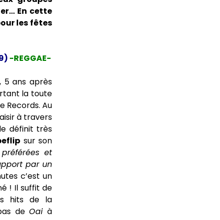
ler… En cette
our les fêtes
9)
-REGGAE-
, 5 ans après
rtant la toute
te Records. Au
aisir à travers
 définit très
eflip
sur son
préférées et
upport par un
utes c’est un
! Il suffit de
s hits de la
 pas de
Oai
à