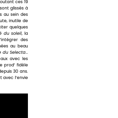
coutant ces 19
sont glissés à
s au sein des
te, inutile de
citer quelques
 du soleil
, la
’intégrer des
nées au beau
le du Selecta
…
caux avec les
e prod’ fidèle
depuis 30 ans.
t avec l’envie