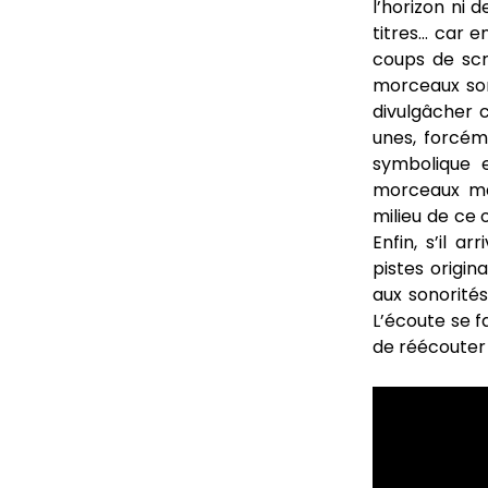
l’horizon ni 
titres… car e
coups de scr
morceaux sont
divulgâcher c
unes, forcém
symbolique e
morceaux ma
milieu de ce
Enfin, s’il 
pistes origin
aux sonorités
L’écoute se f
de réécouter 