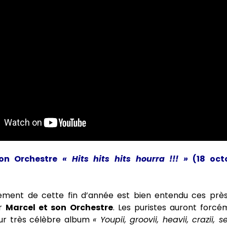
on Orchestre
« Hits hits hits hourra !!! »
(18 oct
ement de cette fin d’année est bien entendu ces près
ar
Marcel et son Orchestre
. Les puristes auront forc
leur très célèbre album
« Youpii, groovii, heavii, crazii, se