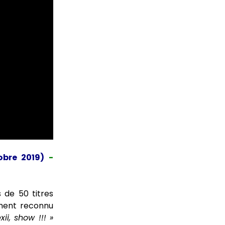
obre 2019)
-
 de 50 titres
ément reconnu
xii, show !!! »