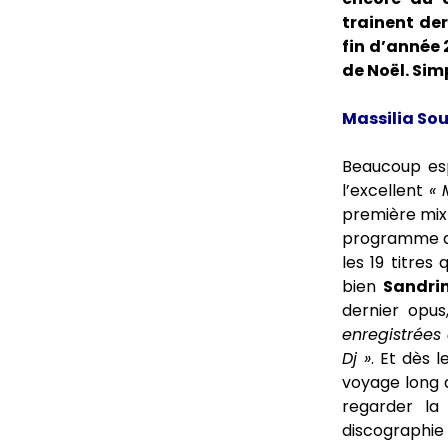
trainent der
fin d’année 
de Noël. Simp
Massilia So
Beaucoup es
l’excellent
« M
première mix 
programme de
les 19 titre
bien
Sandri
dernier opu
enregistrées
Dj »
. Et dès l
voyage long d
regarder la
discographi