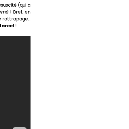
suscité (qui a
émé
! Bref, en
e rattrapage…
arcel
!