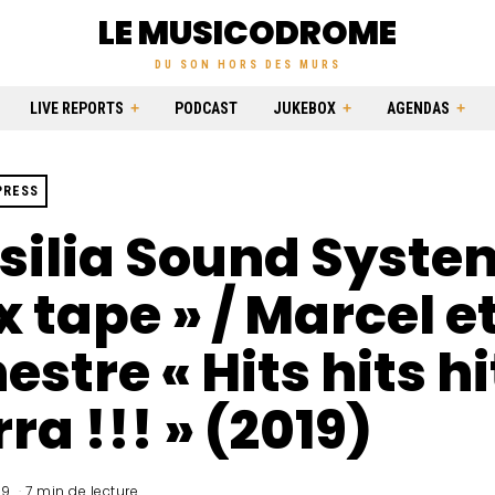
LE MUSICODROME
DU SON HORS DES MURS
LIVE REPORTS
PODCAST
JUKEBOX
AGENDAS
PRESS
silia Sound Syste
x tape » / Marcel e
estre « Hits hits hi
ra !!! » (2019)
19
7 min de lecture