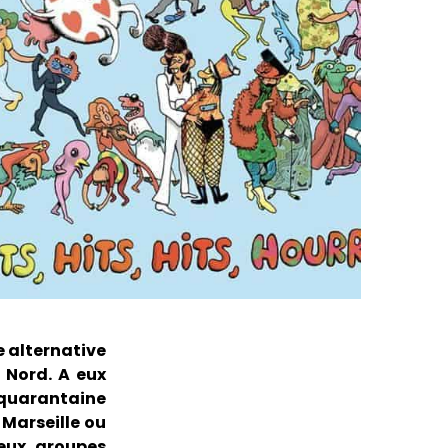
e alternative
u Nord. A eux
 quarantaine
 Marseille ou
eux groupes