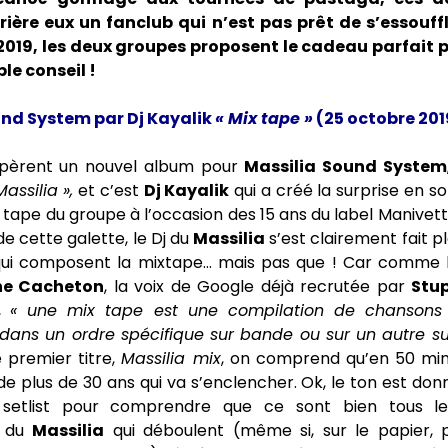
rière eux un fanclub qui n’est pas prêt de s’essouff
2019, les deux groupes proposent le cadeau parfait p
le conseil !
und System par Dj Kayalik
« Mix tape »
(25 octobre 201
pèrent un nouvel album pour
Massilia Sound System
assilia »,
et c’est
Dj Kayalik
qui a créé la surprise en so
tape du groupe à l’occasion des 15 ans du label Manivet
 cette galette, le Dj du
Massilia
s’est clairement fait pl
s qui composent la mixtape… mais pas que ! Car comme le
ne Cacheton
, la voix de Google déjà recrutée par
Stup
s,
« une mix tape est une compilation de chansons 
 dans un ordre spécifique sur bande ou sur un autre s
e premier titre,
Massilia mix
, on comprend qu’en 50 min
e plus de 30 ans qui va s’enclencher. Ok, le ton est donné 
 setlist pour comprendre que ce sont bien tous le
e du
Massilia
qui déboulent (même si, sur le papier,