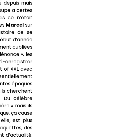
é depuis mais
roupe a certes
is ce n’était
les
Marcel
sur
istoire de se
début d’année
ment oubliées
dénonce », les
-enregistrer
st of XXL avec
sentiellement
rentes époques
 ils cherchent
. Du célèbre
ère » mais ils
ïque, ça cause
lle, est plus
maquettes, des
t d’actualité.