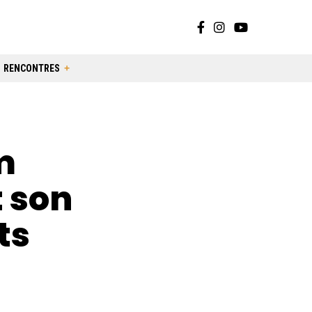
RENCONTRES
m
t son
ts