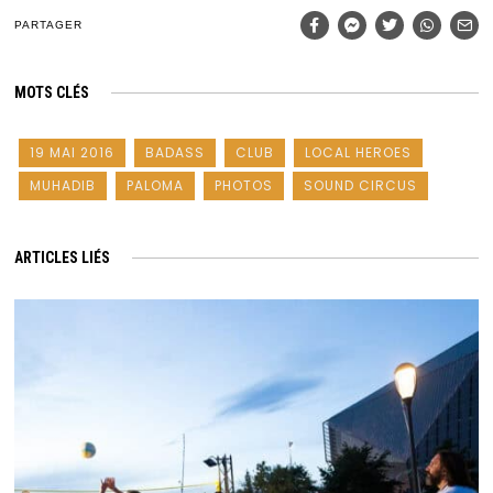
PARTAGER
MOTS CLÉS
19 MAI 2016
BADASS
CLUB
LOCAL HEROES
MUHADIB
PALOMA
PHOTOS
SOUND CIRCUS
ARTICLES LIÉS