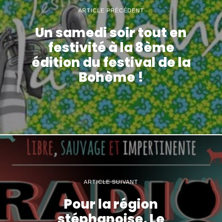
ARTICLE PRÉCÉDENT
Un samedi soir tout en
festivité à la 8ème
édition du festival de la
Bohème !
ARTICLE SUIVANT
Pour la région
stéphanoise, Le