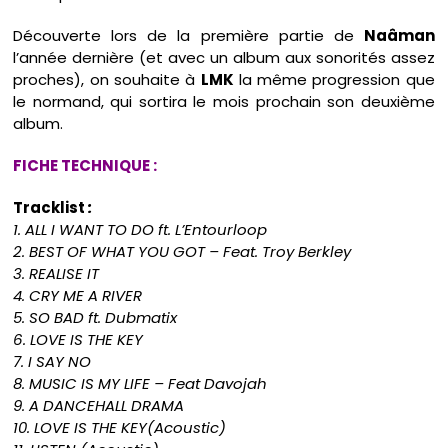
Découverte lors de la première partie de
Naâman
l’année dernière (et avec un album aux sonorités assez
proches), on souhaite à
LMK
la même progression que
le normand, qui sortira le mois prochain son deuxième
album.
FICHE TECHNIQUE :
Tracklist
:
1. ALL I WANT TO DO ft. L’Entourloop
2. BEST OF WHAT YOU GOT – Feat. Troy Berkley
3. REALISE IT
4. CRY ME A RIVER
5. SO BAD ft. Dubmatix
6. LOVE IS THE KEY
7. I SAY NO
8. MUSIC IS MY LIFE – Feat Davojah
9. A DANCEHALL DRAMA
10. LOVE IS THE KEY(Acoustic)