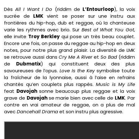
Dès
All I Want I Do
(riddim de
L’Entourloop
), la voix
sucrée de
LMK
vient se poser sur une instru aux
frontières du hip-hop, dub et reggae, où la chanteuse
varie les rythmes avec brio. Sur
Best of What You Got
,
elle invite
Troy Berkley
qui pose un très beau couplet.
Encore une fois, on passe du reggae au hip-hop en deux
notes, pour notre plus grand plaisir. La diversité de LMK
se retrouve aussi dans
Cry Me A River
et
So Bad
(riddim
de
Dubmatix
) qui constituent deux des plus
savoureuses de l’opus.
Love Is the Key
symbolise toute
la fraîcheur de la lyonnaise, aussi à l’aise en refrains
chantés qu’en couplets plus rappés.
Music is My Life
feat
Davojah
sonne beaucoup plus reggae et la voix
grave de
Davojah
se marie bien avec celle de
LMK
. Par
contre en vrai amateur de reggae, on a plus de mal
avec
Dancehall Drama
et son instru plus agressive.