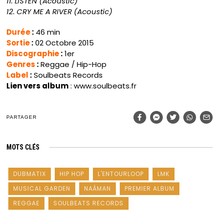
11. LISTEN (Acoustic)
12. CRY ME A RIVER (Acoustic)
Durée
:
46 min
Sortie
:
02 Octobre 2015
Discographie
:
1er
Genres
:
Reggae / Hip-Hop
Label
:
Soulbeats Records
Lien vers album
: www.soulbeats.fr
PARTAGER
MOTS CLÉS
DUBMATIX
HIP HOP
L'ENTOURLOOP
LMK
MUSICAL GARDEN
NAÂMAN
PREMIER ALBUM
REGGAE
SOULBEATS RECORDS