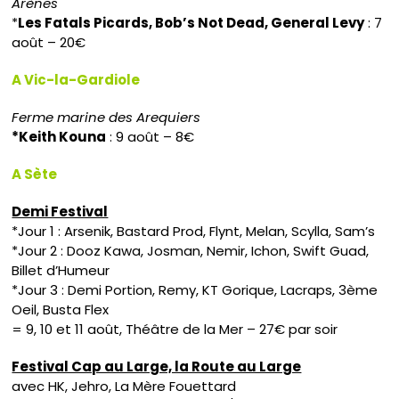
Arènes
*
Les Fatals Picards, Bob’s Not Dead, General Levy
: 7
août – 20€
A Vic-la-Gardiole
Ferme marine des Arequiers
*Keith Kouna
: 9 août – 8€
A Sète
Demi Festival
*Jour 1 : Arsenik, Bastard Prod, Flynt, Melan, Scylla, Sam’s
*Jour 2 : Dooz Kawa, Josman, Nemir, Ichon, Swift Guad,
Billet d’Humeur
*Jour 3 : Demi Portion, Remy, KT Gorique, Lacraps, 3ème
Oeil, Busta Flex
= 9, 10 et 11 août, Théâtre de la Mer – 27€ par soir
Festival Cap au Large, la Route au Large
avec HK, Jehro, La Mère Fouettard