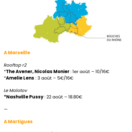
A Marseille
Rooftop r2
*
The Avener, Nicolas Monier
: 1er août – 10/16€
*
Amelie Lens
: 3 août – 5€/16€
Le Molotov
*Nashville Pussy
: 22 août – 18.80€
—
A Martigues