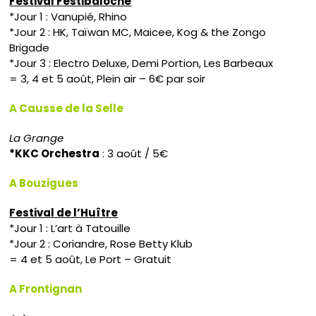
Festival Festibaloche
*Jour 1 : Vanupié, Rhino
*Jour 2 : HK, Taïwan MC, Maicee, Kog & the Zongo
Brigade
*Jour 3 : Electro Deluxe, Demi Portion, Les Barbeaux
= 3, 4 et 5 août, Plein air – 6€ par soir
A Causse de la Selle
La Grange
*KKC Orchestra
: 3 août / 5€
A Bouzigues
Festival de l’Huître
*Jour 1 : L’art à Tatouille
*Jour 2 : Coriandre, Rose Betty Klub
= 4 et 5 août, Le Port – Gratuit
A Frontignan