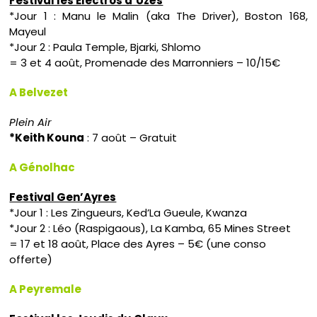
Festival les Electros d’Uzès
*Jour 1 : Manu le Malin (aka The Driver), Boston 168,
Mayeul
*Jour 2 : Paula Temple, Bjarki, Shlomo
= 3 et 4 août, Promenade des Marronniers – 10/15€
A Belvezet
Plein Air
*Keith Kouna
: 7 août – Gratuit
A Génolhac
Festival Gen’Ayres
*Jour 1 : Les Zingueurs, Ked’La Gueule, Kwanza
*Jour 2 : Léo (Raspigaous), La Kamba, 65 Mines Street
= 17 et 18 août, Place des Ayres – 5€ (une conso
offerte)
A Peyremale