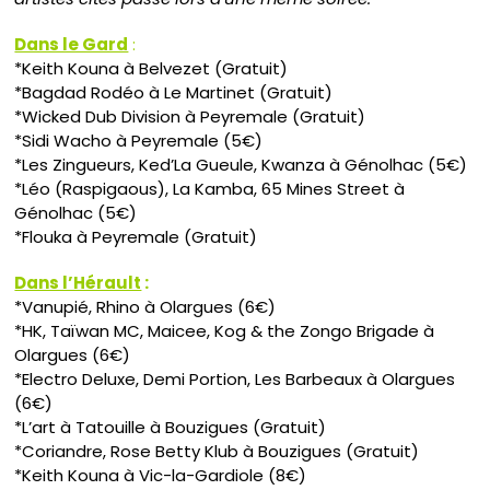
Dans le Gard
:
*Keith Kouna à Belvezet (Gratuit)
*Bagdad Rodéo à Le Martinet (Gratuit)
*Wicked Dub Division à Peyremale (Gratuit)
*Sidi Wacho à Peyremale (5€)
*Les Zingueurs, Ked’La Gueule, Kwanza à Génolhac (5€)
*Léo (Raspigaous), La Kamba, 65 Mines Street à
Génolhac (5€)
*Flouka à Peyremale (Gratuit)
Dans l’Hérault
:
*Vanupié, Rhino à Olargues (6€)
*HK, Taïwan MC, Maicee, Kog & the Zongo Brigade à
Olargues (6€)
*Electro Deluxe, Demi Portion, Les Barbeaux à Olargues
(6€)
*L’art à Tatouille à Bouzigues (Gratuit)
*Coriandre, Rose Betty Klub à Bouzigues (Gratuit)
*Keith Kouna à Vic-la-Gardiole (8€)