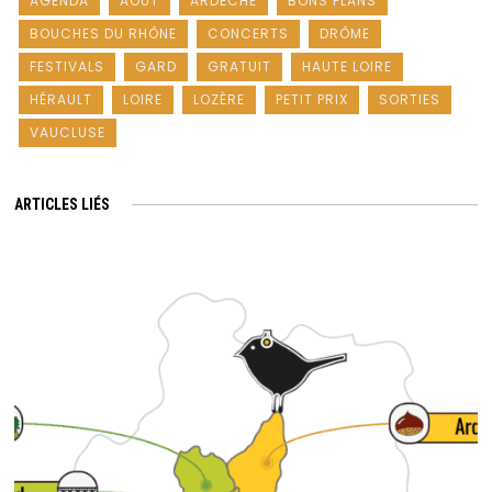
AGENDA
AOÛT
ARDÈCHE
BONS PLANS
BOUCHES DU RHÔNE
CONCERTS
DRÔME
FESTIVALS
GARD
GRATUIT
HAUTE LOIRE
HÉRAULT
LOIRE
LOZÈRE
PETIT PRIX
SORTIES
VAUCLUSE
ARTICLES LIÉS