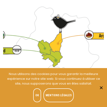
Nous utilisons des cookies pour vous garantir la meilleure
expérience sur notre site web. Si vous continuez à utiliser ce
site, nous supposerons que vous en êtes satisfait.
OK
MENTIONS LÉGALES
Les bons plans concerts et festivals d’août 2026