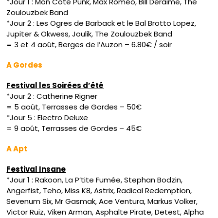
*Jour 1 : Mon Côté Punk, Max Roméo, Bill Deraime, The
Zoulouzbek Band
*Jour 2 : Les Ogres de Barback et le Bal Brotto Lopez,
Jupiter & Okwess, Joulik, The Zoulouzbek Band
= 3 et 4 août, Berges de l’Auzon – 6.80€ / soir
A Gordes
Festival les Soirées d’été
*Jour 2 : Catherine Rigner
= 5 août, Terrasses de Gordes – 50€
*Jour 5 : Electro Deluxe
= 9 août, Terrasses de Gordes – 45€
A Apt
Festival Insane
*Jour 1 : Rakoon, La P’tite Fumée, Stephan Bodzin,
Angerfist, Teho, Miss K8, Astrix, Radical Redemption,
Sevenum Six, Mr Gasmak, Ace Ventura, Markus Volker,
Victor Ruiz, Viken Arman, Asphalte Pirate, Detest, Alpha