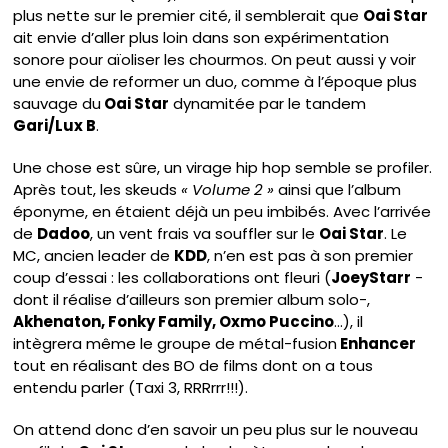
plus nette sur le premier cité, il semblerait que
Oai Star
ait envie d’aller plus loin dans son expérimentation
sonore pour aïoliser les chourmos. On peut aussi y voir
une envie de reformer un duo, comme à l’époque plus
sauvage du
Oai Star
dynamitée par le tandem
Gari/Lux B
.
Une chose est sûre, un virage hip hop semble se profiler.
Après tout, les skeuds
« Volume 2 »
ainsi que l’album
éponyme, en étaient déjà un peu imbibés. Avec l’arrivée
de
Dadoo
, un vent frais va souffler sur le
Oai Star
. Le
MC, ancien leader de
KDD
, n’en est pas à son premier
coup d’essai : les collaborations ont fleuri (
JoeyStarr
-
dont il réalise d’ailleurs son premier album solo-,
Akhenaton, Fonky Family, Oxmo Puccino
…), il
intègrera même le groupe de métal-fusion
Enhancer
tout en réalisant des BO de films dont on a tous
entendu parler (Taxi 3, RRRrrr!!!).
On attend donc d’en savoir un peu plus sur le nouveau