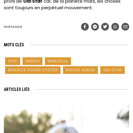
profil de
Oai Star
car, de la planète mars, les choses
sont toujours en perpétuel mouvement.
PARTAGER
MOTS CLÉS
2016
DADOO
MARSEILLE
MASSILIA SOUND SYSTEM
NOUVEL ALBUM
OAI STAR
ARTICLES LIÉS