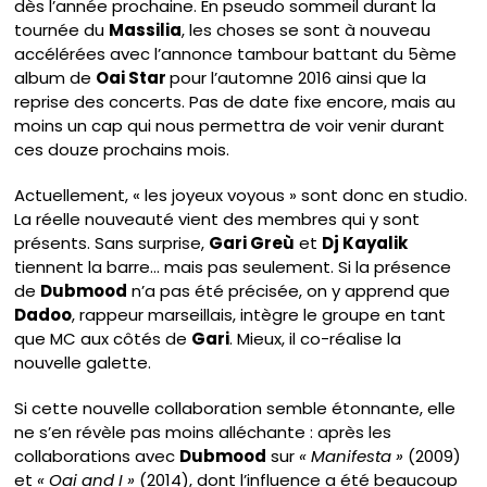
dès l’année prochaine. En pseudo sommeil durant la
tournée du
Massilia
, les choses se sont à nouveau
accélérées avec l’annonce tambour battant du 5ème
album de
Oai Star
pour l’automne 2016 ainsi que la
reprise des concerts. Pas de date fixe encore, mais au
moins un cap qui nous permettra de voir venir durant
ces douze prochains mois.
Actuellement, « les joyeux voyous » sont donc en studio.
La réelle nouveauté vient des membres qui y sont
présents. Sans surprise,
Gari Greù
et
Dj Kayalik
tiennent la barre… mais pas seulement. Si la présence
de
Dubmood
n’a pas été précisée, on y apprend que
Dadoo
, rappeur marseillais, intègre le groupe en tant
que MC aux côtés de
Gari
. Mieux, il co-réalise la
nouvelle galette.
Si cette nouvelle collaboration semble étonnante, elle
ne s’en révèle pas moins alléchante : après les
collaborations avec
Dubmood
sur
« Manifesta »
(2009)
et
« Oai and I »
(2014), dont l’influence a été beaucoup