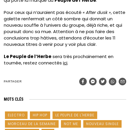
qui porte la marque du
Peuple de l’Herbe
.
Pour ceux qui n’auraient pas écouté
« After dusk »
, cette
galette renfermait un côté sombre qui donnait un
nouveau souffle à l’univers du groupe, déjà riche, et qui
poursuit donc sa mue. Attention à ne pas faire des
conclusions trop hâtives, attendons d’écouter les 11
nouveaux titres à venir pour y voir plus clair.
Le Peuple de l’Herbe
sera très prochainement en
tournée, restez connectés
ici
.
PARTAGER
MOTS CLÉS
ELECTRO
HIP HOP
LE PEUPLE DE L'HERBE
MORCEAU DE LA SEMAINE
NOT ME
NOUVEAU SINGLE