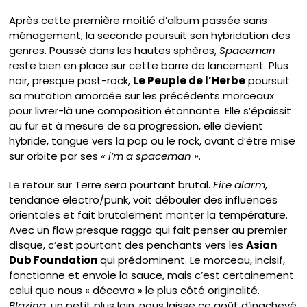
Après cette première moitié d’album passée sans
ménagement, la seconde poursuit son hybridation des
genres. Poussé dans les hautes sphères,
Spaceman
reste bien en place sur cette barre de lancement. Plus
noir, presque post-rock,
Le Peuple de l’Herbe
poursuit
sa mutation amorcée sur les précédents morceaux
pour livrer-là une composition étonnante. Elle s’épaissit
au fur et à mesure de sa progression, elle devient
hybride, tangue vers la pop ou le rock, avant d’être mise
sur orbite par ses
« i’m a spaceman »
.
Le retour sur Terre sera pourtant brutal.
Fire alarm
,
tendance electro/punk, voit débouler des influences
orientales et fait brutalement monter la température.
Avec un flow presque ragga qui fait penser au premier
disque, c’est pourtant des penchants vers les
Asian
Dub Foundation
qui prédominent. Le morceau, incisif,
fonctionne et envoie la sauce, mais c’est certainement
celui que nous « décevra » le plus côté originalité.
Blazing
, un petit plus loin, nous laisse ce goût d’inachevé