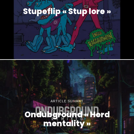
Stupeflip « Stup lore »
ARTICLE SUIVANT
Ondubground « Herd
mentality »