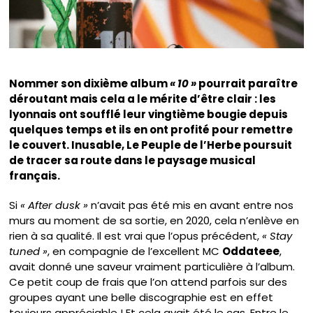
Nommer son dixième album
« 10 »
pourrait paraître
déroutant mais cela a le mérite d’être clair : les
lyonnais ont soufflé leur vingtième bougie depuis
quelques temps et ils en ont profité pour remettre
le couvert. Inusable, Le Peuple de l’Herbe poursuit
de tracer sa route dans le paysage musical
français.
Si
« After dusk »
n’avait pas été mis en avant entre nos
murs au moment de sa sortie, en 2020, cela n’enlève en
rien à sa qualité. Il est vrai que l’opus précédent,
« Stay
tuned »
, en compagnie de l’excellent MC
Oddateee
,
avait donné une saveur vraiment particulière à l’album.
Ce petit coup de frais que l’on attend parfois sur des
groupes ayant une belle discographie est en effet
toujours appréciable ! Et cela avait été le cas. Entre le