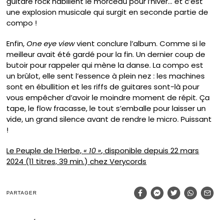
guitare rock habillent le morceau pour l’hiver… et c’est
une explosion musicale qui surgit en seconde partie de
compo !
Enfin,
One eye view
vient conclure l’album. Comme si le
meilleur avait été gardé pour la fin. Un dernier coup de
butoir pour rappeler qui mène la danse. La compo est
un brûlot, elle sent l’essence à plein nez : les machines
sont en ébullition et les riffs de guitares sont-là pour
vous empêcher d’avoir le moindre moment de répit. Ça
tape, le flow fracasse, le tout s’emballe pour laisser un
vide, un grand silence avant de rendre le micro. Puissant
!
Le Peuple de l’Herbe,
« 10 »
, disponible depuis 22 mars
2024 (11 titres, 39 min.) chez Verycords
PARTAGER