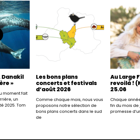
 Danakil
Les bons plans
Au Large F
ère »
concerts et festivals
revoilà ! (
d’août 2026
25.06
 du moment fait
rière, un
Comme chaque mois, nous vous
Chaque année,
été 2025. Tom
proposons notre sélection de
fin du mois de 
bons plans concerts dans le sud
promesse d’un
de