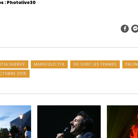
s : Photolive30
ITIA SHERIFF
MANSFIELD.TYA
OÙ SONT LES FEMMES
PALO
OCTOBRE 2015