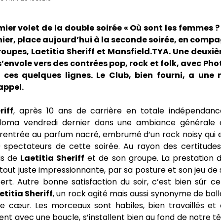
mier volet de la double soirée « Où sont les femmes 
ier, place aujourd’hui à la seconde soirée, en comp
upes, Laetitia Sheriff et Mansfield.TYA. Une deuxi
’envole vers des contrées pop, rock et folk, avec Pho
 ces quelques lignes. Le Club, bien fourni, a une n
appel.
riff
, après 10 ans de carrière en totale indépendanc
loma vendredi dernier dans une ambiance générale q
 rentrée au parfum nacré, embrumé d’un rock noisy qui 
 spectateurs de cette soirée. Au rayon des certitudes
ois de
Laetitia Sheriff
et de son groupe. La prestation d
é tout juste impressionnante, par sa posture et son jeu de
rt. Autre bonne satisfaction du soir, c’est bien sûr c
etitia Sheriff
, un rock agité mais aussi synonyme de ball
e cœur. Les morceaux sont habiles, bien travaillés et 
ent avec une boucle, s’installent bien au fond de notre tê