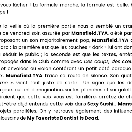
vous lâcher ! La formule marche, la formule est belle, 
pe !
de la veille où la première partie nous a semblé un cra
e ce vendredi soir, assurée par
Mansfield.TYA
, a été pa
roposant un son majoritairement pop,
Mansfield.TYA
a
arc : la première est que les touches « dark » lui ont d
séduit le public ; la seconde est que les textes, entê
propagés dans le Club comme avec
Des coups, des
cœu
 et envolées au violon conférant un petit côté baroq
ux,
Mansfield.TYA
trace sa route en silence. Son qua
rno »
, vient tout juste de sortir… Un signe que les d
jours autant d’imagination, sur les planches et sur galette
iraient que cette voix vous est familière, arrêtez de c
ut-être déjà entendu cette voix dans
Sexy Sushi
…
Mansf
ojets parallèles. On y retrouve également des influenc
ulousains de
My Favoriste Dentist Is Dead
.