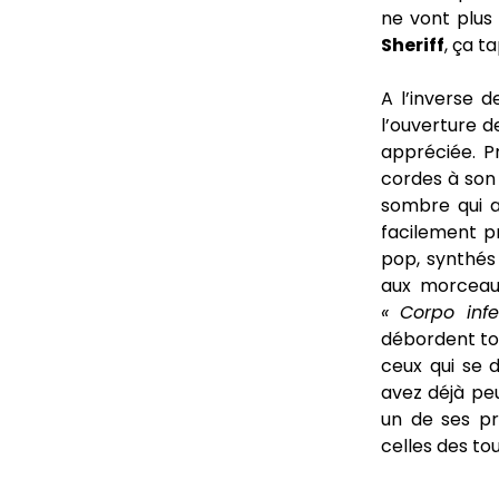
ne vont plus 
Sheriff
, ça ta
A l’inverse 
l’ouverture d
appréciée. P
cordes à son 
sombre qui a 
facilement 
pop, synthés
aux morcea
« Corpo infe
débordent tou
ceux qui se d
avez déjà pe
un de ses pr
celles des to