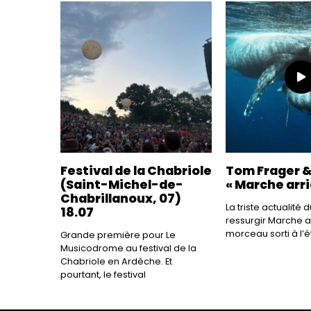
Festival de la Chabriole
Tom Frager &
(Saint-Michel-de-
« Marche arri
Chabrillanoux, 07)
La triste actualité
18.07
ressurgir Marche ar
morceau sorti à l’
Grande première pour Le
Musicodrome au festival de la
Chabriole en Ardèche. Et
pourtant, le festival