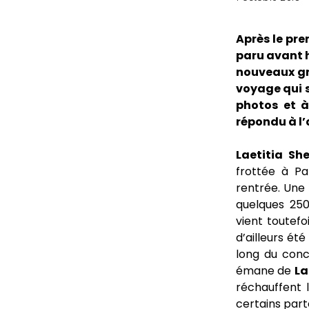
Après le pre
paru avant h
nouveaux gro
voyage qui s
photos et à
répondu à l’
Laetitia She
frottée à Pa
rentrée. Une
quelques 250
vient toutef
d’ailleurs ét
long du conce
émane de
La
réchauffent l
certains part