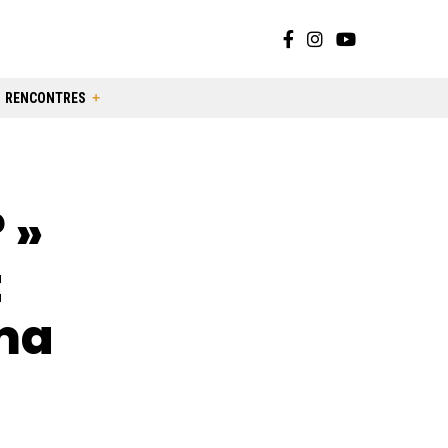
RENCONTRES
 »
t
ma