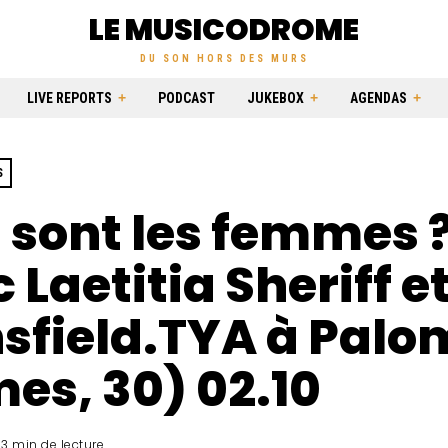
LE MUSICODROME
DU SON HORS DES MURS
LIVE REPORTS
PODCAST
JUKEBOX
AGENDAS
S
 sont les femmes ?
 Laetitia Sheriff e
sfield.TYA à Palo
es, 30) 02.10
3 min de lecture