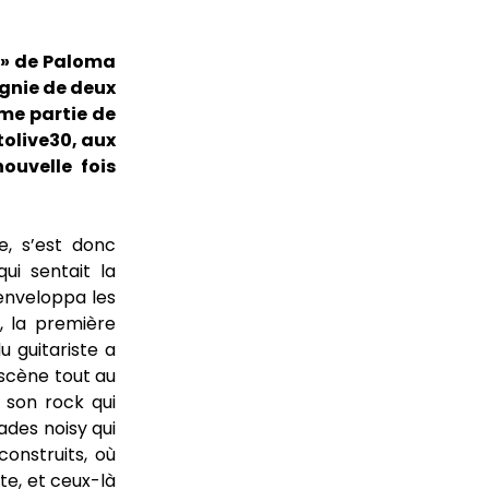
? » de Paloma
agnie de deux
ème partie de
tolive30, aux
ouvelle fois
e, s’est donc
ui sentait la
enveloppa les
, la première
u guitariste a
 scène tout au
e son rock qui
ades noisy qui
construits, où
te, et ceux-là