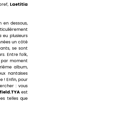
bref,
Laetitia
n en dessous,
rticulièrement
 eu plusieurs
onnées un côté
tants, se sont
rs
. Entre folk,
ue par moment
trième album,
eux nantaises
 ! Enfin, pour
hercher : vous
ield.TYA
est
es telles que