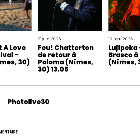
17 juin 2026
19 mai 2026
t A Love
Feu! Chatterton
Lujipeka
ival –
de retour à
Brasco à
îmes, 30)
Paloma (Nîmes,
(Nîmes, 
30) 13.05
Photolive30
MENTAIRE