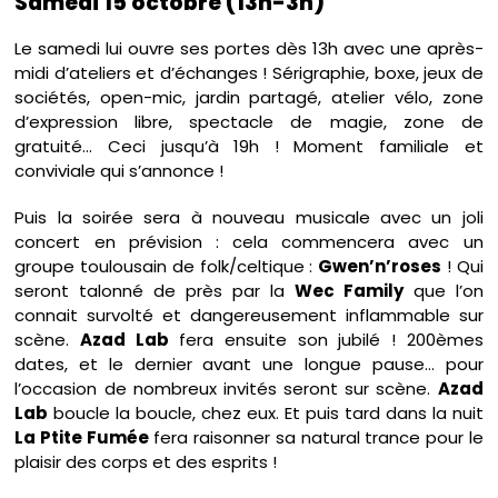
Samedi 15 octobre (13h-3h)
Le samedi lui ouvre ses portes dès 13h avec une après-
midi d’ateliers et d’échanges ! Sérigraphie, boxe, jeux de
sociétés, open-mic, jardin partagé, atelier vélo, zone
d’expression libre, spectacle de magie, zone de
gratuité… Ceci jusqu’à 19h ! Moment familiale et
conviviale qui s’annonce !
Puis la soirée sera à nouveau musicale avec un joli
concert en prévision : cela commencera avec un
groupe toulousain de folk/celtique :
Gwen’n’roses
! Qui
seront talonné de près par la
Wec Family
que l’on
connait survolté et dangereusement inflammable sur
scène.
Azad Lab
fera ensuite son jubilé ! 200èmes
dates, et le dernier avant une longue pause… pour
l’occasion de nombreux invités seront sur scène.
Azad
Lab
boucle la boucle, chez eux. Et puis tard dans la nuit
La Ptite Fumée
fera raisonner sa natural trance pour le
plaisir des corps et des esprits !