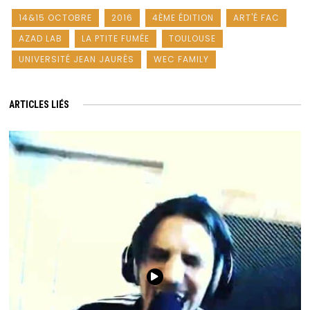
14&15 OCTOBRE
2016
4ÈME ÉDITION
ART'É FAC
AZAD LAB
LA PTITE FUMÉE
TOULOUSE
UNIVERSITÉ JEAN JAURÈS
WEC FAMILY
ARTICLES LIÉS