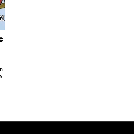
c
un
e