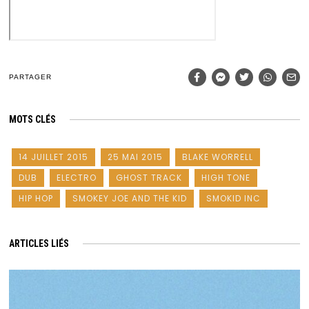
PARTAGER
MOTS CLÉS
14 JUILLET 2015
25 MAI 2015
BLAKE WORRELL
DUB
ELECTRO
GHOST TRACK
HIGH TONE
HIP HOP
SMOKEY JOE AND THE KID
SMOKID INC
ARTICLES LIÉS