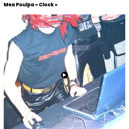
Mea Poulpa « Clock »