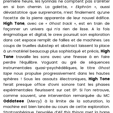
première heure, les lyonnais ne comptent pas s’arrêter
en si bon chemin. La galette,
« Ekphrön »
, aussi
dévastatrice que surprenante, n’est finalement qu’une
facette de la pierre apparente de leur nouvel édifice.
High Tone
, avec ce
« Ghost track »
, est en train de
façonner un univers qui n’a rien de lisse. A la fois
énigmatique et digital, le crew poursuit son exploration
dans cet espace remplit de failles et de machines. Les
coups de truelles dubstep et abstract laissent la place
à un matériel beaucoup plus sophistiqué et précis,
High
Tone
travaille les sons avec une finesse à en faire
perdre l’équilibre. Voguant au gré de séquences
instrumentales quasi-psychédéliques, le titre
Ghost
tape
nous propulse progressivement dans les hautes
sphères ! Sous les assauts électroniques,
High Tone
ferait presque office d’ovni sonore tant les phases
expérimentales fleurissent sur cet EP. Si l’on retrouve,
comme souvent, une intervention remarquée du MC
Oddateee
(
Mercy
) à la limite de la saturation, la
machine est bien lancée au cours de cette exploration.
Stratosphérique, l’envolée d’
All this things
met la barre