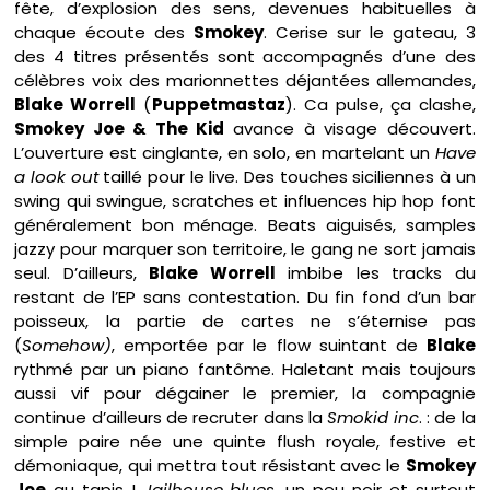
fête, d’explosion des sens, devenues habituelles à
chaque écoute des
Smokey
. Cerise sur le gateau, 3
des 4 titres présentés sont accompagnés d’une des
célèbres voix des marionnettes déjantées allemandes,
Blake Worrell
(
Puppetmastaz
). Ca pulse, ça clashe,
Smokey Joe & The Kid
avance à visage découvert.
L’ouverture est cinglante, en solo, en martelant un
Have
a look
out
taillé pour le live. Des touches siciliennes à un
swing qui swingue, scratches et influences hip hop font
généralement bon ménage. Beats aiguisés, samples
jazzy pour marquer son territoire, le gang ne sort jamais
seul. D’ailleurs,
Blake Worrell
imbibe les tracks du
restant de l’EP sans contestation. Du fin fond d’un bar
poisseux, la partie de cartes ne s’éternise pas
(
Somehow)
, emportée par le flow suintant de
Blake
rythmé par un piano fantôme. Haletant mais toujours
aussi vif pour dégainer le premier, la compagnie
continue d’ailleurs de recruter dans la
Smokid inc
. : de la
simple paire née une quinte flush royale, festive et
démoniaque, qui mettra tout résistant avec le
Smokey
Joe
au tapis !
Jailhouse blues
, un peu noir et surtout