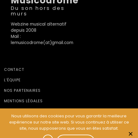
Musicodrome
Du son hors des
murs
Webzine musical alternatif
depuis 2008
Mail :
lemusicodrome(at)gmail.com
CONTACT
L’ÉQUIPE
NOS PARTENAIRES
MENTIONS LÉGALES
Nous utilisons des cookies pour vous garantir la meilleure
expérience sur notre site web. Si vous continuez à utiliser ce
© Le Musicodrome 2022 - Webdesign :
Cereal Concept
site, nous supposerons que vous en êtes satisfait.