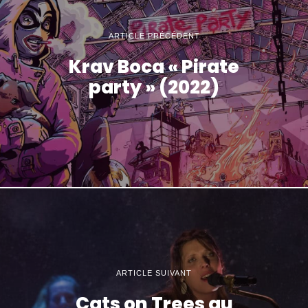
ARTICLE PRÉCÉDENT
Krav Boca « Pirate
party » (2022)
ARTICLE SUIVANT
Cats on Trees au