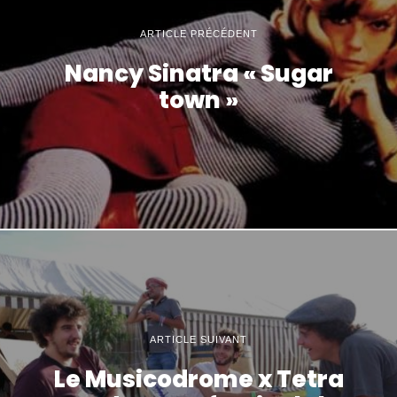
ARTICLE PRÉCÉDENT
Nancy Sinatra « Sugar
town »
ARTICLE SUIVANT
Le Musicodrome x Tetra