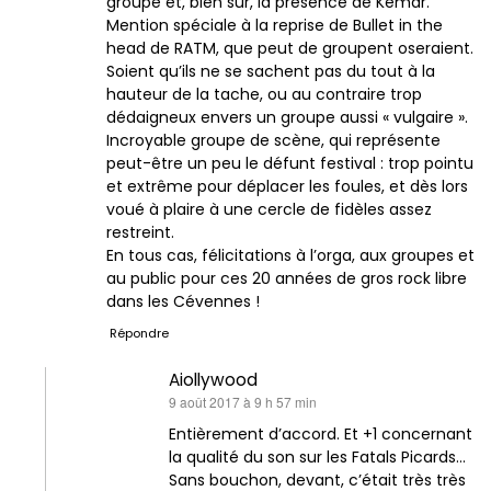
groupe et, bien sûr, la présence de Kemar.
Mention spéciale à la reprise de Bullet in the
head de RATM, que peut de groupent oseraient.
Soient qu’ils ne se sachent pas du tout à la
hauteur de la tache, ou au contraire trop
dédaigneux envers un groupe aussi « vulgaire ».
Incroyable groupe de scène, qui représente
peut-être un peu le défunt festival : trop pointu
et extrême pour déplacer les foules, et dès lors
voué à plaire à une cercle de fidèles assez
restreint.
En tous cas, félicitations à l’orga, aux groupes et
au public pour ces 20 années de gros rock libre
dans les Cévennes !
Répondre
Aiollywood
dit :
9 août 2017 à 9 h 57 min
Entièrement d’accord. Et +1 concernant
la qualité du son sur les Fatals Picards…
Sans bouchon, devant, c’était très très