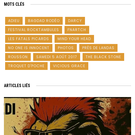
MOTS CLÉS
ADIEU
BAGDAD RODÉO
DARCY
FESTIVAL ROCKTAMBULES
FNARTCH
LES FATALS PICARDS
MIND YOUR HEAD
NO ONE IS INNOCENT
PHOTOS
PRÈS DE LANDAS
ROUSSON
SAMEDI 5 AOÛT 2017
THE BLACK STONE
TROQUET D'POCHE
VICIOUS GRACE
ARTICLES LIÉS