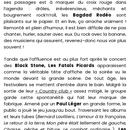
ses passages est à marquer du croix rouge dans
l’agenda : drôles, irrévérencieux, méchants et
bougrement rock’n’roll, les
Bagdad Rodéo
sont
plaisants sur le papier. Et en live, ça arrache vraiment !
Remonté et plein d’humour, il est bien difficile de ne pas
chanter, hurler, sauter avec eux. Du rock avec la banane,
des musiciens qui assurent, revenez-donc nous voir plus
souvent !
Tandis que l’affluence est au plus fort après le concert
des
Black Stone, Les Fatals Picards
apparaissent
comme la véritable tête d’affiche de la soirée vu le
monde devant la grande scène. De tout âge, les
festivaliers se mettent d’entrée dans le bain. Malgré la
sortie de leur
« Country club »
assez mitigé, le groupe
garde cette spontanéité qui fait leur marque de
fabrique. Amené par un
Paul Léger
en grande forme, le
public a joué le jeu jusqu’au bout. Traversant les albums
et leurs tubes (
Bernard Lavilliers, L’amour à la française,
Le retour à la terre, Mon père était tellement de gauche,
Chasse, pêche et biture, Le combat ordinaire.
..),
Les