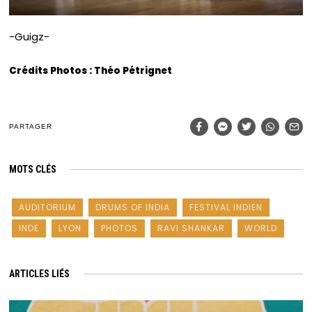
-Guigz-
Crédits Photos : Théo Pétrignet
PARTAGER
MOTS CLÉS
AUDITORIUM
DRUMS OF INDIA
FESTIVAL INDIEN
INDE
LYON
PHOTOS
RAVI SHANKAR
WORLD
ARTICLES LIÉS