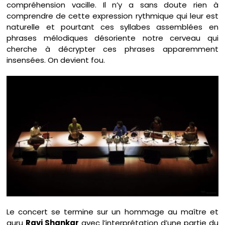
compréhension vacille. Il n’y a sans doute rien à
comprendre de cette expression rythmique qui leur est
naturelle et pourtant ces syllabes assemblées en
phrases mélodiques désoriente notre cerveau qui
cherche à décrypter ces phrases apparemment
insensées. On devient fou.
Le concert se termine sur un hommage au maître et
guru
Ravi Shankar
avec l’interprétation d’une partie du