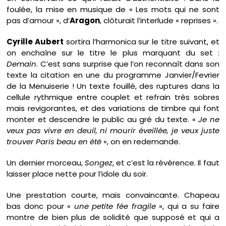
foulée, la mise en musique de « Les mots qui ne sont
pas d’amour », d’
Aragon
, clôturait l’interlude « reprises ».
Cyrille Aubert
sortira l’harmonica sur le titre suivant, et
on enchaîne sur le titre le plus marquant du set :
Demain
. C’est sans surprise que l’on reconnaît dans son
texte la citation en une du programme Janvier/Fevrier
de la Menuiserie ! Un texte fouillé, des ruptures dans la
cellule rythmique entre couplet et refrain très sobres
mais revigorantes, et des variations de timbre qui font
monter et descendre le public au gré du texte. «
Je ne
veux pas vivre en deuil, ni mourir éveillée, je veux juste
trouver Paris beau en été
», on en redemande.
Un dernier morceau,
Songez
, et c’est la révérence. Il faut
laisser place nette pour l’idole du soir.
Une prestation courte, mais convaincante. Chapeau
bas donc pour «
une petite fée fragile
», qui a su faire
montre de bien plus de solidité que supposé et qui a