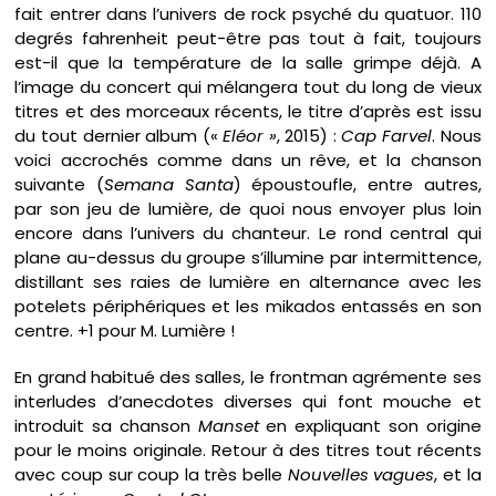
fait entrer dans l’univers de rock psyché du quatuor. 110
degrés fahrenheit peut-être pas tout à fait, toujours
est-il que la température de la salle grimpe déjà. A
l’image du concert qui mélangera tout du long de vieux
titres et des morceaux récents, le titre d’après est issu
du tout dernier album («
Eléor »
, 2015) :
Cap Farvel
. Nous
voici accrochés comme dans un rêve, et la chanson
suivante (
Semana Santa
) époustoufle, entre autres,
par son jeu de lumière, de quoi nous envoyer plus loin
encore dans l’univers du chanteur. Le rond central qui
plane au-dessus du groupe s’illumine par intermittence,
distillant ses raies de lumière en alternance avec les
potelets périphériques et les mikados entassés en son
centre. +1 pour M. Lumière !
En grand habitué des salles, le frontman agrémente ses
interludes d’anecdotes diverses qui font mouche et
introduit sa chanson
Manset
en expliquant son origine
pour le moins originale. Retour à des titres tout récents
avec coup sur coup la très belle
Nouvelles vagues
, et la