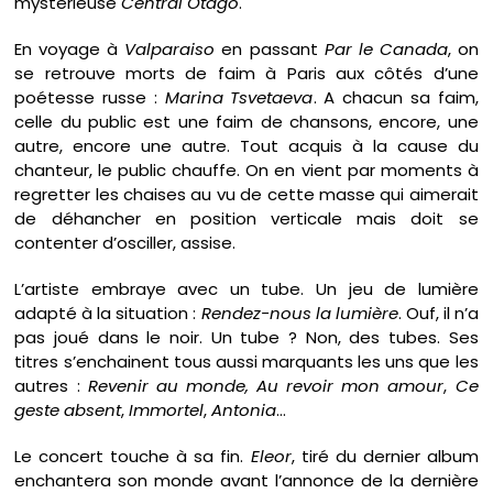
mystérieuse
Central Otago
.
En voyage à
Valparaiso
en passant
Par le Canada
, on
se retrouve morts de faim à Paris aux côtés d’une
poétesse russe :
Marina Tsvetaeva
. A chacun sa faim,
celle du public est une faim de chansons, encore, une
autre, encore une autre. Tout acquis à la cause du
chanteur, le public chauffe. On en vient par moments à
regretter les chaises au vu de cette masse qui aimerait
de déhancher en position verticale mais doit se
contenter d’osciller, assise.
L’artiste embraye avec un tube. Un jeu de lumière
adapté à la situation :
Rendez-nous la lumière
. Ouf, il n’a
pas joué dans le noir. Un tube ? Non, des tubes. Ses
titres s’enchainent tous aussi marquants les uns que les
autres :
Revenir au monde,
Au revoir mon amour
,
Ce
geste absent
,
Immortel
,
Antonia
…
Le concert touche à sa fin.
Eleor
, tiré du dernier album
enchantera son monde avant l’annonce de la dernière