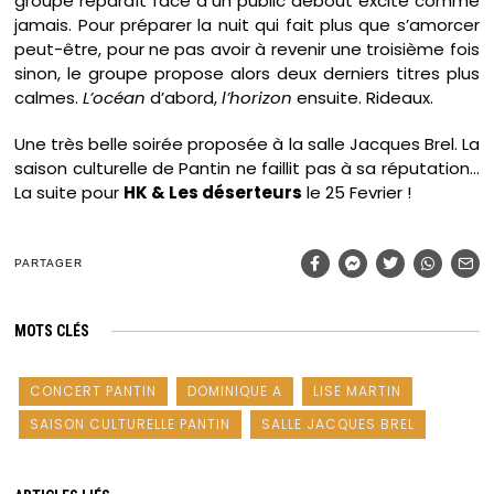
groupe reparaît face à un public debout excité comme
jamais. Pour préparer la nuit qui fait plus que s’amorcer
peut-être, pour ne pas avoir à revenir une troisième fois
sinon, le groupe propose alors deux derniers titres plus
calmes.
L’océan
d’abord,
l’horizon
ensuite. Rideaux.
Une très belle soirée proposée à la salle Jacques Brel. La
saison culturelle de Pantin ne faillit pas à sa réputation…
La suite pour
HK & Les déserteurs
le 25 Fevrier !
PARTAGER
MOTS CLÉS
CONCERT PANTIN
DOMINIQUE A
LISE MARTIN
SAISON CULTURELLE PANTIN
SALLE JACQUES BREL