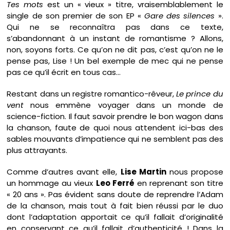
Tes mots
est un « vieux » titre, vraisemblablement le
single de son premier de son EP «
Gare des silences
».
Qui ne se reconnaîtra pas dans ce texte,
s’abandonnant à un instant de romantisme ? Allons,
non, soyons forts. Ce qu’on ne dit pas, c’est qu’on ne le
pense pas, Lise ! Un bel exemple de mec qui ne pense
pas ce qu’il écrit en tous cas…
Restant dans un registre romantico-rêveur,
Le prince du
vent
nous emmène voyager dans un monde de
science-fiction. Il faut savoir prendre le bon wagon dans
la chanson, faute de quoi nous attendent ici-bas des
sables mouvants d’impatience qui ne semblent pas des
plus attrayants.
Comme d’autres avant elle,
Lise Martin
nous propose
un hommage au vieux
Leo Ferré
en reprenant son titre
« 20 ans ». Pas évident sans doute de reprendre l’Adam
de la chanson, mais tout à fait bien réussi par le duo
dont l’adaptation apportait ce qu’il fallait d’originalité
en conservant ce qu’il fallait d’authenticité ! Dans la