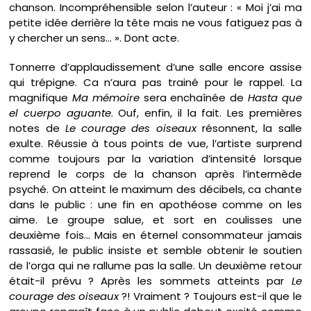
chanson. Incompréhensible selon l’auteur : « Moi j’ai ma
petite idée derrière la tête mais ne vous fatiguez pas à
y chercher un sens… ». Dont acte.
Tonnerre d’applaudissement d’une salle encore assise
qui trépigne. Ca n’aura pas trainé pour le rappel. La
magnifique
Ma mémoire
sera enchaînée de
Hasta que
el cuerpo aguante
. Ouf, enfin, il la fait. Les premières
notes de
Le
courage des oiseaux
résonnent, la salle
exulte. Réussie à tous points de vue, l’artiste surprend
comme toujours par la variation d’intensité lorsque
reprend le corps de la chanson après l’intermède
psyché. On atteint le maximum des décibels, ca chante
dans le public : une fin en apothéose comme on les
aime. Le groupe salue, et sort en coulisses une
deuxième fois… Mais en éternel consommateur jamais
rassasié, le public insiste et semble obtenir le soutien
de l’orga qui ne rallume pas la salle. Un deuxième retour
était-il prévu ? Après les sommets atteints par
Le
courage des oiseaux
?! Vraiment ? Toujours est-il que le