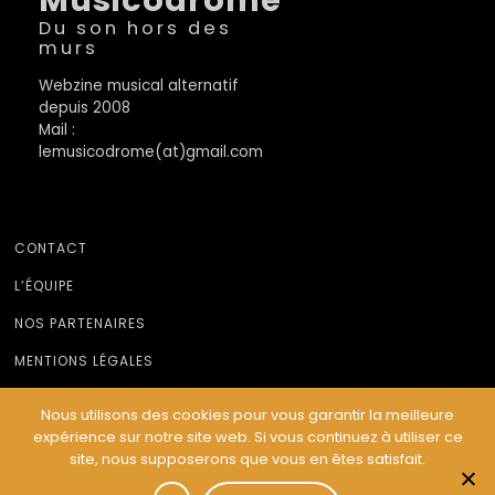
Du son hors des
murs
Webzine musical alternatif
depuis 2008
Mail :
lemusicodrome(at)gmail.com
CONTACT
L’ÉQUIPE
NOS PARTENAIRES
MENTIONS LÉGALES
Nous utilisons des cookies pour vous garantir la meilleure
expérience sur notre site web. Si vous continuez à utiliser ce
© Le Musicodrome 2022 - Webdesign :
Cereal Concept
site, nous supposerons que vous en êtes satisfait.